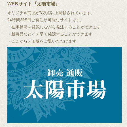
WEBサイト『太陽市場』
港横浜ショールーム
オリジナル商品が3万点以上掲載されています。
24時間365日ご発注が可能なサイトです。
常設の卸専用のショールームです。 年3回（1月、4
月、9月）の新作展示会はこちらで開催していま
・在庫状況を確認しながら発注することができます
す。シーズン毎に生まれる、躍動感溢れるアミナコ
・新商品などイチ早く確認することができます
レクションの新作をいち早く見ることができるのは
・ここから
デモ版
をご覧いただけます
こちらの会場です。
アクセス
アメツチショールーム
各シーズンのお得な商材が並んでいるイベント用シ
ョールームです。新作展示会と同時開催の「営業ア
トリエ市」や、夏・冬に開催の「夏祭りセール」
「霜月祭」など、期間限定の特別掛率でお客様をお