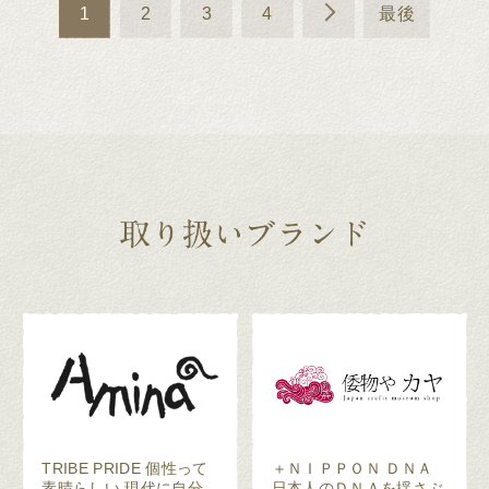
1
2
3
4
最後
TRIBE PRIDE 個性って
＋ＮＩＰＰＯＮ ＤＮＡ
素晴らしい 現代に自分
日本人のＤＮＡを揺さぶ