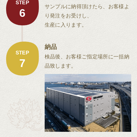
STEP
サンプルに納得頂けたら、お客様よ
6
り発注をお受けし、
生産に入ります。
納品
STEP
検品後、お客様ご指定場所に一括納
7
品致します。