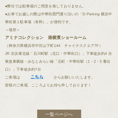
●弊社では駐車場のご用意を致しておりません。
●お車でお越しの際は中華街西門通り沿いの「D-Parking 横浜中
華街第１駐車場（有料）」が便利です。
＜場所＞
アミナコレクション 港横濱ショールーム
（神奈川県横浜市中区山下町144 チャイナスクエア7F）
JR 京浜東北線「石川町駅（北口・中華街口）」下車徒歩約4 分
東急東横線・みなとみらい線「元町・中華街駅（1・2・3 番出
口）」下車徒歩約7分
こちら
ご来場は
からお願いいたします。
皆様のご来場、こころよりお待ち申しております！
一覧ページへ