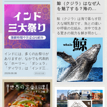
鯨（クジラ）はなぜ人
を魅了する？海の...
鯨（クジラ）は海で暮らす巨
大な哺乳類です。魚との違い
や呼吸の仕組み、水中で生き
る驚きの能力を解き明かし...
インドには、多くのお祭りが
ありますが、なかでも代表的
な「ホーリー」「ダシェラ」
「ディワリ」は「インド三...
2026.08.06
チャイハネ