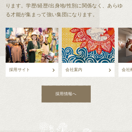
ります。
学歴/経歴/出身地/性別に関係なく、あらゆ
る才能が集まって強い集団になります。
採用サイト
会社案内
会社
採用情報へ