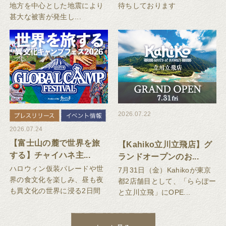
地方を中心とした地震により
待ちしております
甚大な被害が発生し...
2026.07.22
2026.07.24
【富士山の麓で世界を旅
【Kahiko立川立飛店】グ
する】チャイハネ主...
ランドオープンのお...
ハロウィン仮装パレードや世
7月31日（金）Kahikoが東京
界の食文化を楽しみ、昼も夜
都2店舗目として、「ららぽー
も異文化の世界に浸る2日間
と立川立飛」にOPE...