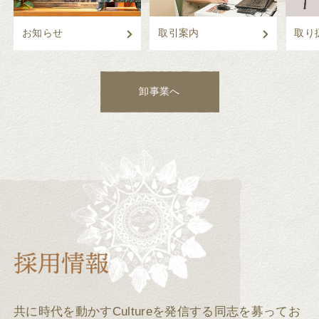
お知らせ
取引案内
取り
卸事業へ
共に時代を動かすCultureを発信する同志を募ってお