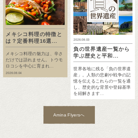
メキシコ料理の特徴と
2026.08.03
は？定番料理16選...
負の世界遺産一覧から
メキシコ料理の魅力は、辛さ
学ぶ歴史と平和...
だけでは語れません。トウモ
ロコシを中心に育まれ...
世界各地に残る「負の世界遺
2026.08.04
産」。人類の悲劇や戦争の記
憶を伝えるこれらの一覧を通
し、歴史的な背景や登録基準
を紐解きます...
Amina Flyersへ