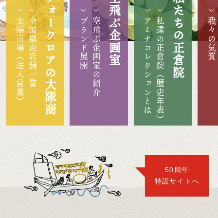
フォークロアの大隊商
空飛ぶ企画室
私たちの正倉院
太陽市場（法人営業）
全国拠点店舗一覧
ブランド展開
空飛ぶ企画室の紹介
アミナコレクションとは
私達の正倉院（歴史年表）
我々の気質
50周年
特設サイトへ