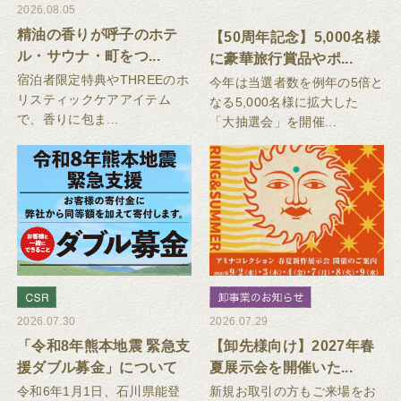
2026.08.05
精油の香りが呼子のホテ
【50周年記念】5,000名様
ル・サウナ・町をつ...
に豪華旅行賞品やポ...
宿泊者限定特典やTHREEのホ
今年は当選者数を例年の5倍と
リスティックケアアイテム
なる5,000名様に拡大した
で、香りに包ま...
「大抽選会」を開催...
2026.07.30
2026.07.29
「令和8年熊本地震 緊急支
【卸先様向け】2027年春
援ダブル募金」について
夏展示会を開催いた...
令和6年1月1日、石川県能登
新規お取引の方もご来場をお