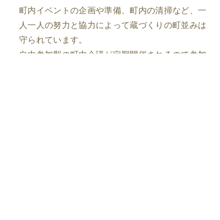
町内イベントの企画や準備、町内の清掃など、一
人一人の努力と協力によって蔵づくりの町並みは
守られています。
自由参加型の町内会議が定期開催されるので参加
させてもらっていますが、顔が分かるって大事だ
なと感じます。
仲間意識というか絆が育まれますね。
今後、地域の一員として椿の蔵をどのように
盛り上げていきたいですか？
まず蔵で働く従業員に川越を好きになってもらう
よう心掛けています。
毎日職場と自宅の往復をするだけでは勿体ないく
らい人も町も魅力のあるところですので。