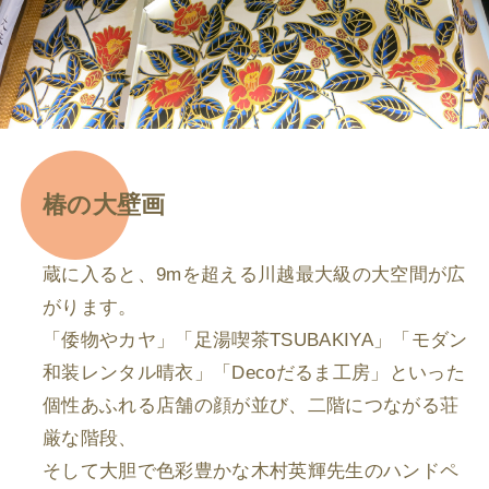
椿の大壁画
蔵に入ると、9mを超える川越最大級の大空間が広
がります。
「倭物やカヤ」「足湯喫茶TSUBAKIYA」「モダン
和装レンタル晴衣」「Decoだるま工房」といった
個性あふれる店舗の顔が並び、二階につながる荘
厳な階段、
そして大胆で色彩豊かな木村英輝先生のハンドペ