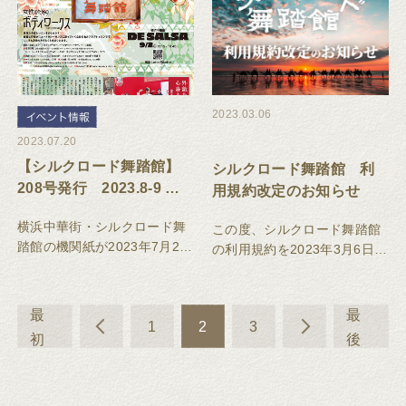
2023.03.06
2023.07.20
【シルクロード舞踏館】
シルクロード舞踏館 利
208号発行 2023.8-9 イ
用規約改定のお知らせ
ベント・教室スケジュー
横浜中華街・シルクロード舞
この度、シルクロード舞踏館
ル
踏館の機関紙が2023年7月20
の利用規約を2023年3月6日よ
日発行されました。
り改定し、同日付で実施いた
しますことをご案内いたしま
す。改定後の規約内容をご確
最
最
1
2
3
認いただき、同意の上ご利用
初
後
いただけますようお願いいた
します。