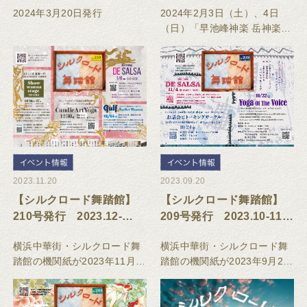
ベント・教室スケジュー
楽』横浜にて2月上演決定
2024年3月20日発行
2024年2月3日（土）、4日
ル
（日）「早池峰神楽 岳神楽
（はやちねかぐら たけかぐ
ら）」の上演を横浜中華街
「シルクロード舞踏館」にて
行います。
2023.11.20
2023.09.20
【シルクロード舞踏館】
【シルクロード舞踏館】
210号発行 2023.12-
209号発行 2023.10-11
2024.01 イベント・教室
イベント・教室スケジュ
横浜中華街・シルクロード舞
横浜中華街・シルクロード舞
スケジュール
ール
踏館の機関紙が2023年11月
踏館の機関紙が2023年9月20
20日発行されました。
日発行されました。