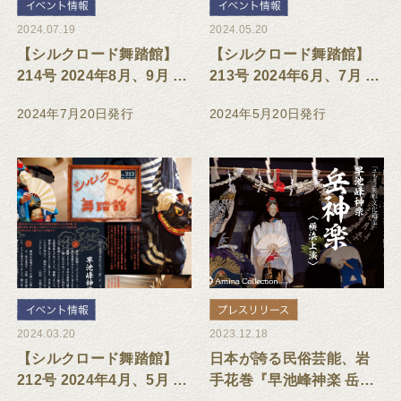
2024.07.19
2024.05.20
【シルクロード舞踏館】
【シルクロード舞踏館】
214号 2024年8月、9月 イ
213号 2024年6月、7月 イ
ベント・教室スケジュー
ベント・教室スケジュー
2024年7月20日発行
2024年5月20日発行
ル
ル
2024.03.20
2023.12.18
【シルクロード舞踏館】
日本が誇る民俗芸能、岩
212号 2024年4月、5月 イ
手花巻『早池峰神楽 岳神