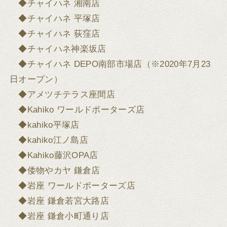
◆チャイハネ 湘南店
◆チャイハネ 平塚店
◆チャイハネ 荻窪店
◆チャイハネ神楽坂店
◆チャイハネ DEPO南部市場店（※2020年7月23
日オープン）
◆アメツチテラス座間店
◆Kahiko ワールドポーターズ店
◆kahiko平塚店
◆kahiko江ノ島店
◆Kahiko藤沢OPA店
◆倭物やカヤ 鎌倉店
◆岩座 ワールドポーターズ店
◆岩座 鎌倉若宮大路店
◆岩座 鎌倉小町通り店