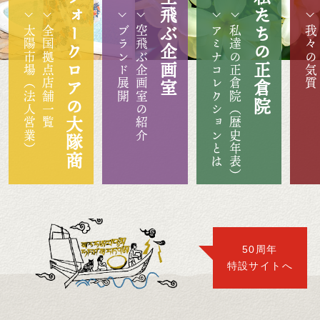
フォークロアの大隊商
空飛ぶ企画室
私たちの正倉院
太陽市場（法人営業）
全国拠点店舗一覧
ブランド展開
空飛ぶ企画室の紹介
アミナコレクションとは
私達の正倉院（歴史年表）
我々の気質
50周年
特設サイトへ