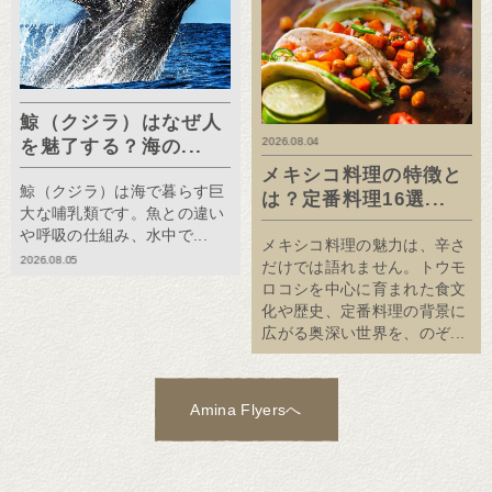
鯨（クジラ）はなぜ人
2026.08.04
を魅了する？海の...
メキシコ料理の特徴と
鯨（クジラ）は海で暮らす巨
は？定番料理16選...
大な哺乳類です。魚との違い
や呼吸の仕組み、水中で...
メキシコ料理の魅力は、辛さ
2026.08.05
だけでは語れません。トウモ
ロコシを中心に育まれた食文
化や歴史、定番料理の背景に
広がる奥深い世界を、のぞ...
Amina Flyersへ