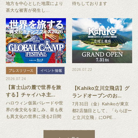
地方を中心とした地震により
待ちしております
甚大な被害が発生し...
2026.07.22
2026.07.24
【富士山の麓で世界を旅
【Kahiko立川立飛店】グ
する】チャイハネ主...
ランドオープンのお...
ハロウィン仮装パレードや世
7月31日（金）Kahikoが東京
界の食文化を楽しみ、昼も夜
都2店舗目として、「ららぽー
も異文化の世界に浸る2日間
と立川立飛」にOPE...