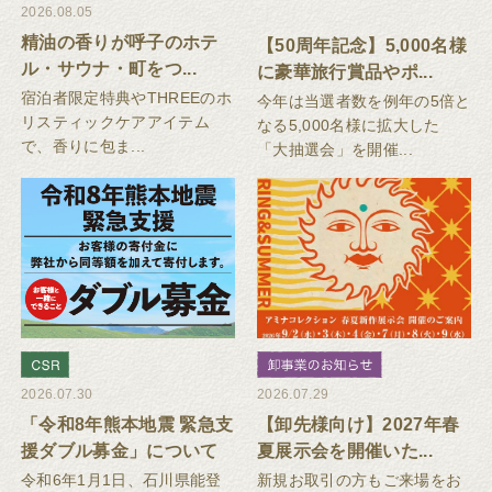
2026.08.05
精油の香りが呼子のホテ
【50周年記念】5,000名様
ル・サウナ・町をつ...
に豪華旅行賞品やポ...
宿泊者限定特典やTHREEのホ
今年は当選者数を例年の5倍と
リスティックケアアイテム
なる5,000名様に拡大した
で、香りに包ま...
「大抽選会」を開催...
2026.07.30
2026.07.29
「令和8年熊本地震 緊急支
【卸先様向け】2027年春
援ダブル募金」について
夏展示会を開催いた...
令和6年1月1日、石川県能登
新規お取引の方もご来場をお