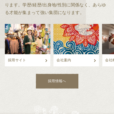
ります。
学歴/経歴/出身地/性別に関係なく、あらゆ
る才能が集まって強い集団になります。
採用サイト
会社案内
会社
採用情報へ