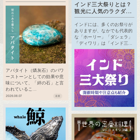
インド三大祭りとは？
観光に人気のラクダ...
インドには、多くのお祭りが
ありますが、なかでも代表的
な「ホーリー」「ダシェラ」
「ディワリ」は「インド三...
アパタイト（燐灰石）のパワ
ーストーンとしての効果や意
味について、「絆の石」と言
われているこ...
2026.08.07
岩座