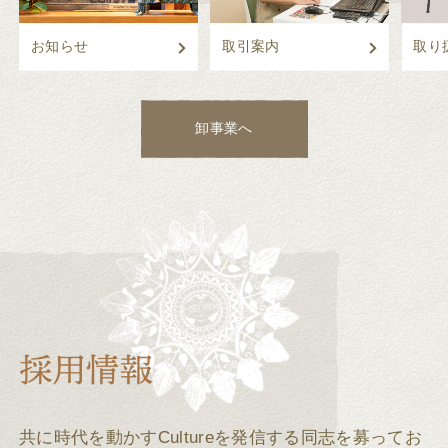
お知らせ
取引案内
取り
卸事業へ
共に時代を動かすCultureを発信する同志を募ってお