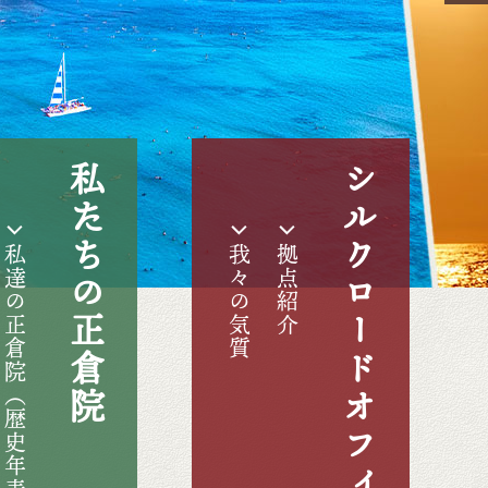
私たちの正倉院
シルクロードオフィス
私達の正倉院（歴史年表）
我々の気質
拠点紹介