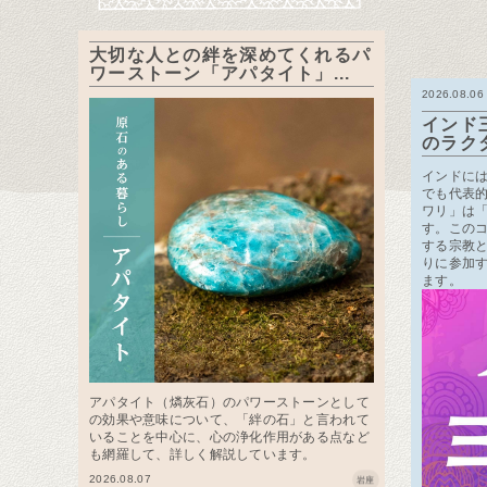
大切な人との絆を深めてくれるパ
ワーストーン「アパタイト」...
2026.08.06
インド
のラク
インドに
でも代表
ワリ」は
す。この
する宗教
りに参加
ます。
アパタイト（燐灰石）のパワーストーンとして
の効果や意味について、「絆の石」と言われて
いることを中心に、心の浄化作用がある点など
も網羅して、詳しく解説しています。
2026.08.07
岩座