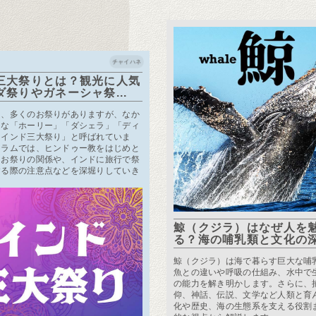
チャイハネ
三大祭りとは？観光に人気
ダ祭りやガネーシャ祭...
は、多くのお祭りがありますが、なか
的な「ホーリー」「ダシェラ」「ディ
「インド三大祭り」と呼ばれていま
コラムでは、ヒンドゥー教をはじめと
とお祭りの関係や、インドに旅行で祭
する際の注意点などを深堀りしていき
鯨（クジラ）はなぜ人を
る？海の哺乳類と文化の深い
鯨（クジラ）は海で暮らす巨大な哺
魚との違いや呼吸の仕組み、水中で
の能力を解き明かします。さらに、
仰、神話、伝説、文学など人類と育
化や歴史、海の生態系を支える役割