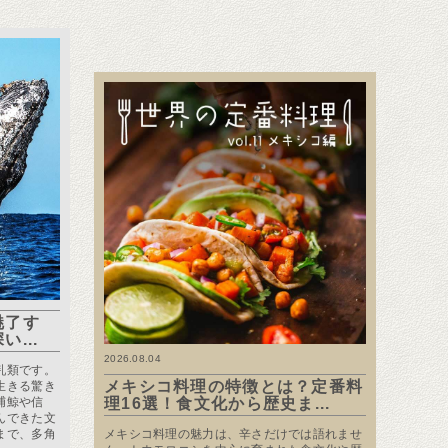
魅了す
...
2026.08.04
乳類です。
メキシコ料理の特徴とは？定番料
生きる驚き
捕鯨や信
理16選！食文化から歴史ま...
んできた文
まで、多角
メキシコ料理の魅力は、辛さだけでは語れませ