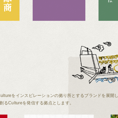
lore Cultureをインスピレーションの拠り所とするブランドを展
Cultureを発信する拠点とします。