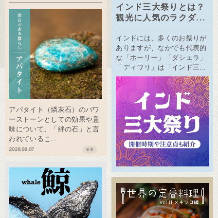
インド三大祭りとは？
観光に人気のラクダ...
インドには、多くのお祭りが
ありますが、なかでも代表的
な「ホーリー」「ダシェラ」
「ディワリ」は「インド三...
アパタイト（燐灰石）のパワ
ーストーンとしての効果や意
味について、「絆の石」と言
われているこ...
2026.08.07
岩座