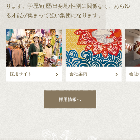
ります。
学歴/経歴/出身地/性別に関係なく、あらゆ
る才能が集まって強い集団になります。
採用サイト
会社案内
会社
採用情報へ