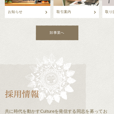
お知らせ
取引案内
取り
卸事業へ
共に時代を動かすCultureを発信する同志を募ってお