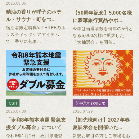
2026.08.05
精油の香りが呼子のホテ
【50周年記念】5,000名様
ル・サウナ・町をつ...
に豪華旅行賞品やポ...
宿泊者限定特典やTHREEのホ
今年は当選者数を例年の5倍と
リスティックケアアイテム
なる5,000名様に拡大した
で、香りに包ま...
「大抽選会」を開催...
2026.07.30
2026.07.29
「令和8年熊本地震 緊急支
【卸先様向け】2027年春
援ダブル募金」について
夏展示会を開催いた...
令和6年1月1日、石川県能登
新規お取引の方もご来場をお