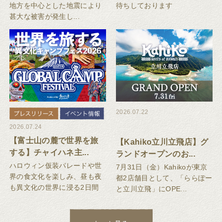
地方を中心とした地震により
待ちしております
甚大な被害が発生し...
2026.07.22
2026.07.24
【富士山の麓で世界を旅
【Kahiko立川立飛店】グ
する】チャイハネ主...
ランドオープンのお...
ハロウィン仮装パレードや世
7月31日（金）Kahikoが東京
界の食文化を楽しみ、昼も夜
都2店舗目として、「ららぽー
も異文化の世界に浸る2日間
と立川立飛」にOPE...