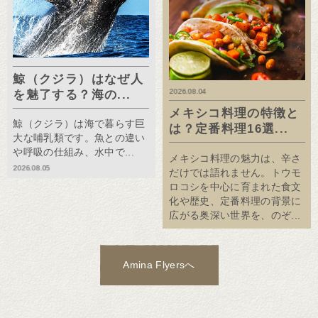
鯨（クジラ）はなぜ人
2026.08.04
を魅了する？海の...
メキシコ料理の特徴と
鯨（クジラ）は海で暮らす巨
は？定番料理16選...
大な哺乳類です。魚との違い
や呼吸の仕組み、水中で...
メキシコ料理の魅力は、辛さ
2026.08.05
だけでは語れません。トウモ
ロコシを中心に育まれた食文
化や歴史、定番料理の背景に
広がる奥深い世界を、のぞ...
Amina Flyersへ