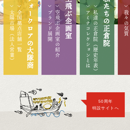
フォークロアの大隊商
空飛ぶ企画室
私たちの正倉院
太陽市場（法人営業）
全国拠点店舗一覧
ブランド展開
空飛ぶ企画室の紹介
アミナコレクションとは
私達の正倉院（歴史年表）
我々の気質
50周年
特設サイトへ