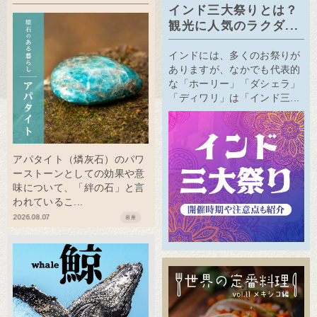
インド三大祭りとは？
観光に人気のラクダ...
インドには、多くのお祭りが
ありますが、なかでも代表的
な「ホーリー」「ダシェラ」
「ディワリ」は「インド三...
アパタイト（燐灰石）のパワ
ーストーンとしての効果や意
味について、「絆の石」と言
われているこ...
2026.08.07
岩座