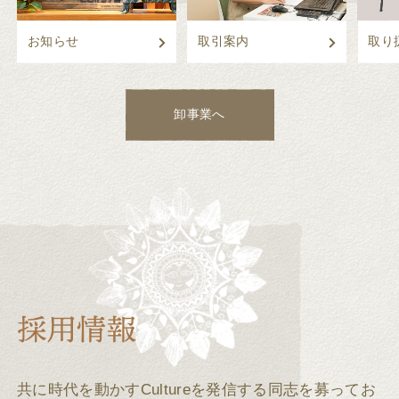
お知らせ
取引案内
取り
卸事業へ
共に時代を動かすCultureを発信する同志を募ってお