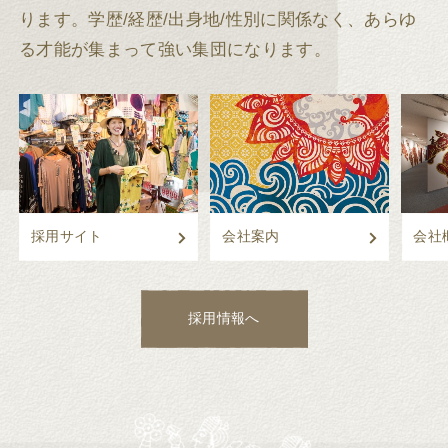
ります。
学歴/経歴/出身地/性別に関係なく、あらゆ
る才能が集まって強い集団になります。
採用サイト
会社案内
会社
採用情報へ