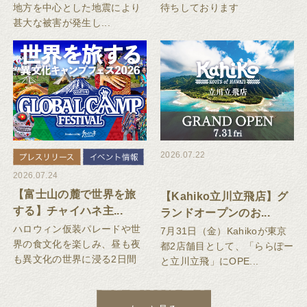
地方を中心とした地震により
待ちしております
甚大な被害が発生し...
2026.07.22
2026.07.24
【富士山の麓で世界を旅
【Kahiko立川立飛店】グ
する】チャイハネ主...
ランドオープンのお...
ハロウィン仮装パレードや世
7月31日（金）Kahikoが東京
界の食文化を楽しみ、昼も夜
都2店舗目として、「ららぽー
も異文化の世界に浸る2日間
と立川立飛」にOPE...