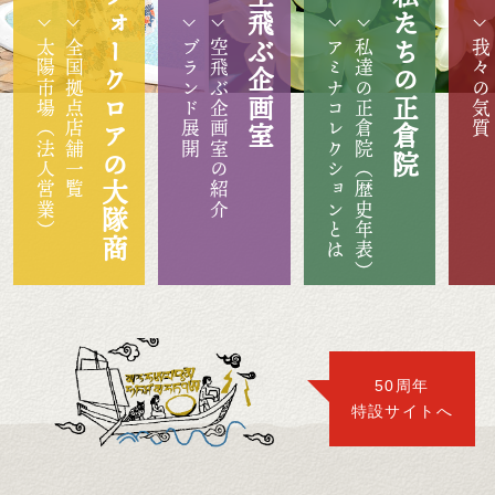
フォークロアの大隊商
空飛ぶ企画室
私たちの正倉院
太陽市場（法人営業）
全国拠点店舗一覧
ブランド展開
空飛ぶ企画室の紹介
アミナコレクションとは
私達の正倉院（歴史年表）
我々の気質
50周年
特設サイトへ