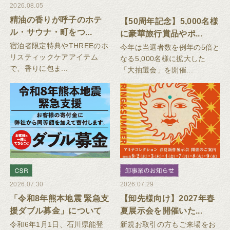
2026.08.05
精油の香りが呼子のホテ
【50周年記念】5,000名様
ル・サウナ・町をつ...
に豪華旅行賞品やポ...
宿泊者限定特典やTHREEのホ
今年は当選者数を例年の5倍と
リスティックケアアイテム
なる5,000名様に拡大した
で、香りに包ま...
「大抽選会」を開催...
2026.07.30
2026.07.29
「令和8年熊本地震 緊急支
【卸先様向け】2027年春
援ダブル募金」について
夏展示会を開催いた...
令和6年1月1日、石川県能登
新規お取引の方もご来場をお