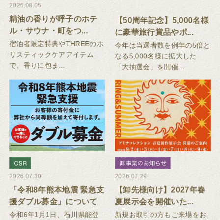
2026.08.05
精油の香りが呼子のホテ
【50周年記念】5,000名様
ル・サウナ・町をつ...
に豪華旅行賞品やポ...
宿泊者限定特典やTHREEのホ
今年は当選者数を例年の5倍と
リスティックケアアイテム
なる5,000名様に拡大した
で、香りに包ま...
「大抽選会」を開催...
2026.07.30
2026.07.29
「令和8年熊本地震 緊急支
【卸先様向け】2027年春
援ダブル募金」について
夏展示会を開催いた...
令和6年1月1日、石川県能登
新規お取引の方もご来場をお