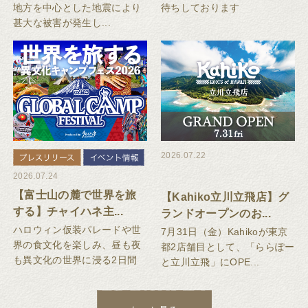
地方を中心とした地震により
待ちしております
甚大な被害が発生し...
2026.07.22
2026.07.24
【富士山の麓で世界を旅
【Kahiko立川立飛店】グ
する】チャイハネ主...
ランドオープンのお...
ハロウィン仮装パレードや世
7月31日（金）Kahikoが東京
界の食文化を楽しみ、昼も夜
都2店舗目として、「ららぽー
も異文化の世界に浸る2日間
と立川立飛」にOPE...