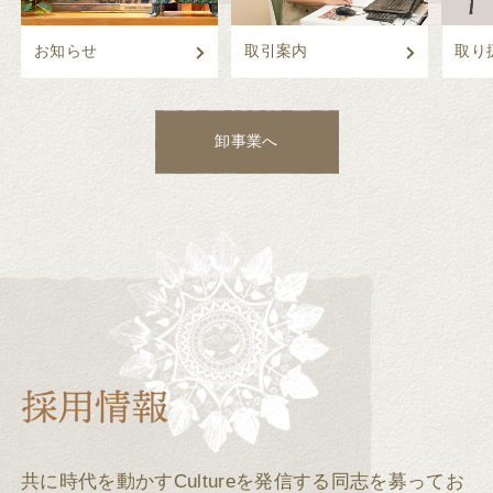
お知らせ
取引案内
取り
卸事業へ
共に時代を動かすCultureを発信する同志を募ってお