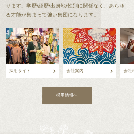
ります。
学歴/経歴/出身地/性別に関係なく、あらゆ
る才能が集まって強い集団になります。
採用サイト
会社案内
会社
採用情報へ