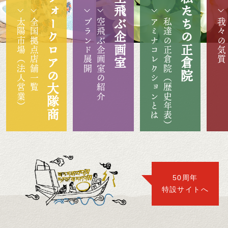
フォークロアの大隊商
空飛ぶ企画室
私たちの正倉院
太陽市場（法人営業）
全国拠点店舗一覧
ブランド展開
空飛ぶ企画室の紹介
アミナコレクションとは
私達の正倉院（歴史年表）
我々の気質
50周年
特設サイトへ