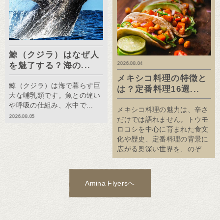
鯨（クジラ）はなぜ人
2026.08.04
を魅了する？海の...
メキシコ料理の特徴と
鯨（クジラ）は海で暮らす巨
は？定番料理16選...
大な哺乳類です。魚との違い
や呼吸の仕組み、水中で...
メキシコ料理の魅力は、辛さ
2026.08.05
だけでは語れません。トウモ
ロコシを中心に育まれた食文
化や歴史、定番料理の背景に
広がる奥深い世界を、のぞ...
Amina Flyersへ