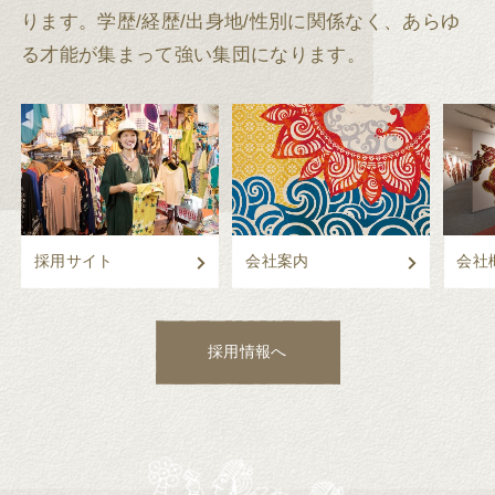
ります。
学歴/経歴/出身地/性別に関係なく、あらゆ
る才能が集まって強い集団になります。
採用サイト
会社案内
会社
採用情報へ