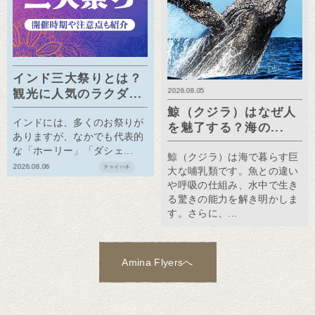
インド三大祭りとは？
2026.08.05
観光に人気のラクダ...
鯨（クジラ）はなぜ人
インドには、多くのお祭りが
を魅了する？海の...
ありますが、なかでも代表的
な「ホーリー」「ダシェ...
鯨（クジラ）は海で暮らす巨
2026.08.06
チャイハネ
大な哺乳類です。魚との違い
や呼吸の仕組み、水中で生き
る驚きの能力を解き明かしま
す。さらに、...
Amina Flyersへ