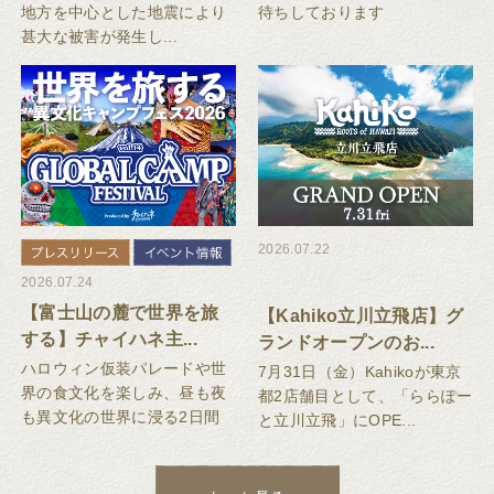
地方を中心とした地震により
待ちしております
甚大な被害が発生し...
2026.07.22
2026.07.24
【富士山の麓で世界を旅
【Kahiko立川立飛店】グ
する】チャイハネ主...
ランドオープンのお...
ハロウィン仮装パレードや世
7月31日（金）Kahikoが東京
界の食文化を楽しみ、昼も夜
都2店舗目として、「ららぽー
も異文化の世界に浸る2日間
と立川立飛」にOPE...