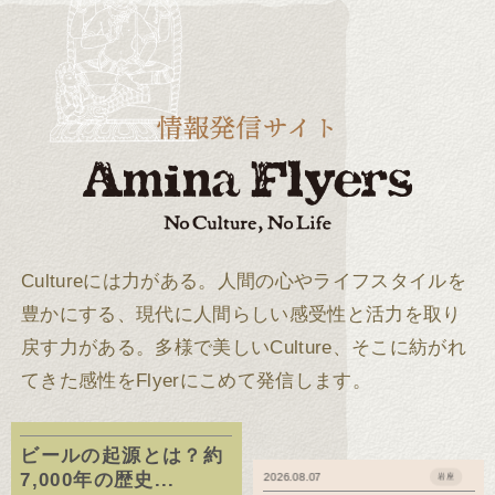
Cultureには力がある。
人間の心やライフスタイルを
豊かにする、現代に人間らしい感受性と活力を取り
戻す力がある。
多様で美しいCulture、そこに紡がれ
てきた感性をFlyerにこめて発信します。
ビールの起源とは？約
7,000年の歴史...
2026.08.07
岩座