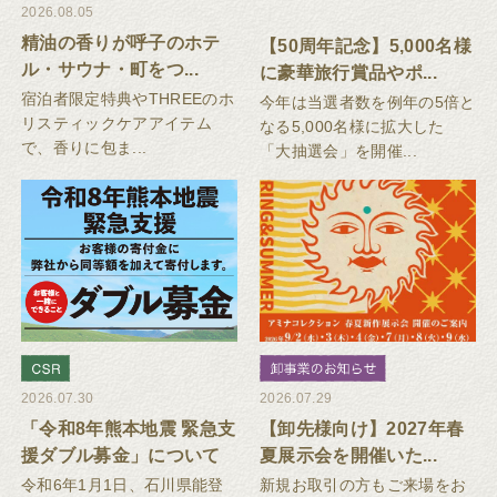
2026.08.05
精油の香りが呼子のホテ
【50周年記念】5,000名様
ル・サウナ・町をつ...
に豪華旅行賞品やポ...
宿泊者限定特典やTHREEのホ
今年は当選者数を例年の5倍と
リスティックケアアイテム
なる5,000名様に拡大した
で、香りに包ま...
「大抽選会」を開催...
2026.07.30
2026.07.29
「令和8年熊本地震 緊急支
【卸先様向け】2027年春
援ダブル募金」について
夏展示会を開催いた...
令和6年1月1日、石川県能登
新規お取引の方もご来場をお