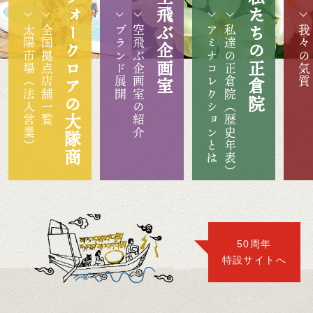
フォークロアの大隊商
空飛ぶ企画室
私たちの正倉院
太陽市場（法人営業）
全国拠点店舗一覧
ブランド展開
空飛ぶ企画室の紹介
アミナコレクションとは
私達の正倉院（歴史年表）
我々の気質
50周年
特設サイトへ