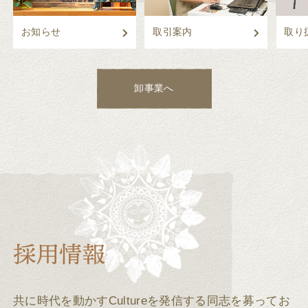
お知らせ
取引案内
取り
卸事業へ
共に時代を動かすCultureを発信する同志を募ってお