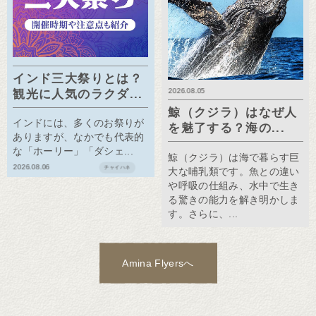
インド三大祭りとは？
2026.08.05
観光に人気のラクダ...
鯨（クジラ）はなぜ人
インドには、多くのお祭りが
を魅了する？海の...
ありますが、なかでも代表的
な「ホーリー」「ダシェ...
鯨（クジラ）は海で暮らす巨
2026.08.06
チャイハネ
大な哺乳類です。魚との違い
や呼吸の仕組み、水中で生き
る驚きの能力を解き明かしま
す。さらに、...
Amina Flyersへ