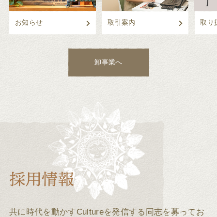
お知らせ
取引案内
取り
卸事業へ
共に時代を動かすCultureを発信する同志を募ってお