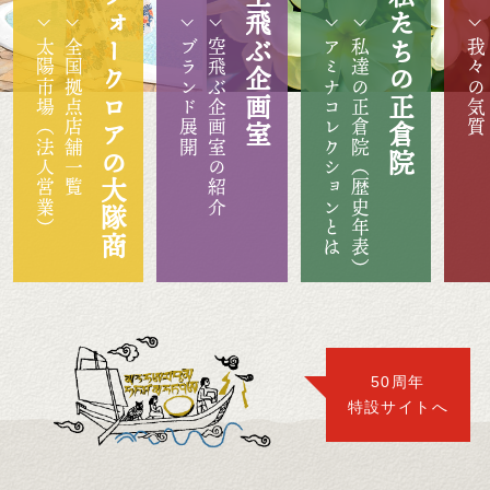
フォークロアの大隊商
空飛ぶ企画室
私たちの正倉院
太陽市場（法人営業）
全国拠点店舗一覧
ブランド展開
空飛ぶ企画室の紹介
アミナコレクションとは
私達の正倉院（歴史年表）
我々の気質
50周年
特設サイトへ