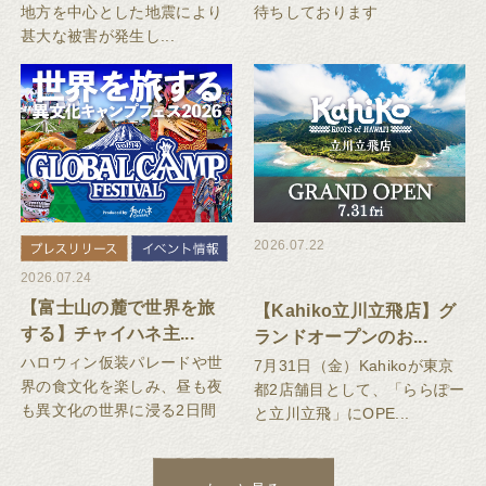
地方を中心とした地震により
待ちしております
甚大な被害が発生し...
2026.07.22
2026.07.24
【富士山の麓で世界を旅
【Kahiko立川立飛店】グ
する】チャイハネ主...
ランドオープンのお...
ハロウィン仮装パレードや世
7月31日（金）Kahikoが東京
界の食文化を楽しみ、昼も夜
都2店舗目として、「ららぽー
も異文化の世界に浸る2日間
と立川立飛」にOPE...