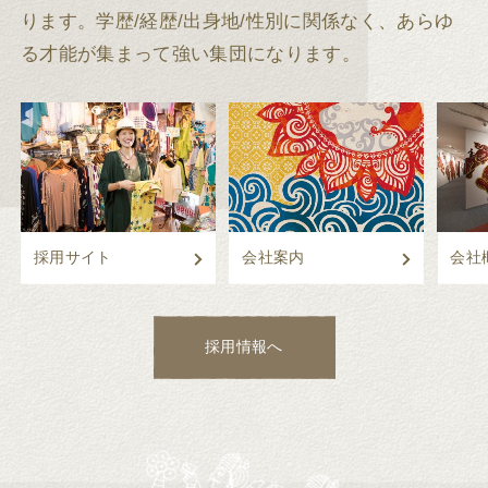
ります。
学歴/経歴/出身地/性別に関係なく、あらゆ
る才能が集まって強い集団になります。
採用サイト
会社案内
会社
採用情報へ