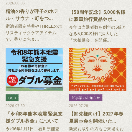
2026.08.05
精油の香りが呼子のホテ
【50周年記念】5,000名様
ル・サウナ・町をつ...
に豪華旅行賞品やポ...
宿泊者限定特典やTHREEのホ
今年は当選者数を例年の5倍と
リスティックケアアイテム
なる5,000名様に拡大した
で、香りに包ま...
「大抽選会」を開催...
2026.07.30
2026.07.29
「令和8年熊本地震 緊急支
【卸先様向け】2027年春
援ダブル募金」について
夏展示会を開催いた...
令和6年1月1日、石川県能登
新規お取引の方もご来場をお