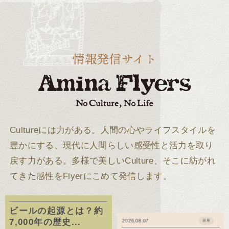
Cultureには力がある。
人間の心やライフスタイルを
豊かにする、現代に人間らしい感受性と活力を取り
戻す力がある。
多様で美しいCulture、そこに紡がれ
てきた感性をFlyerにこめて発信します。
ビールの起源とは？約
7,000年の歴史...
2026.08.07
岩座