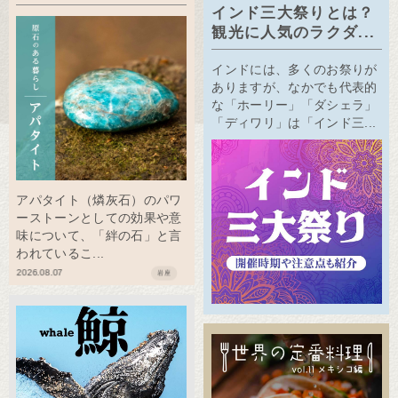
インド三大祭りとは？
観光に人気のラクダ...
インドには、多くのお祭りが
ありますが、なかでも代表的
な「ホーリー」「ダシェラ」
「ディワリ」は「インド三...
アパタイト（燐灰石）のパワ
ーストーンとしての効果や意
味について、「絆の石」と言
われているこ...
2026.08.07
岩座