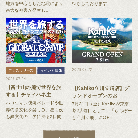
地方を中心とした地震により
待ちしております
甚大な被害が発生し...
2026.07.22
2026.07.24
【富士山の麓で世界を旅
【Kahiko立川立飛店】グ
する】チャイハネ主...
ランドオープンのお...
ハロウィン仮装パレードや世
7月31日（金）Kahikoが東京
界の食文化を楽しみ、昼も夜
都2店舗目として、「ららぽー
も異文化の世界に浸る2日間
と立川立飛」にOPE...