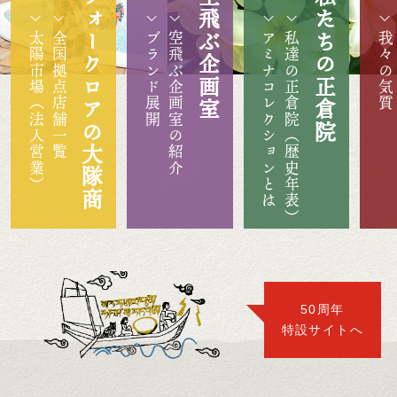
フォークロアの大隊商
空飛ぶ企画室
私たちの正倉院
太陽市場（法人営業）
全国拠点店舗一覧
ブランド展開
空飛ぶ企画室の紹介
アミナコレクションとは
私達の正倉院（歴史年表）
我々の気質
50周年
特設サイトへ