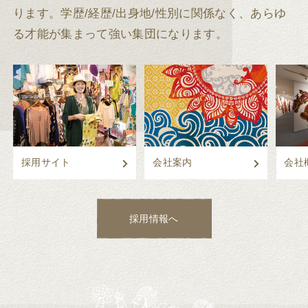
ります。
学歴/経歴/出身地/性別に関係なく、あらゆ
る才能が集まって強い集団になります。
採用サイト
会社案内
会社
採用情報へ