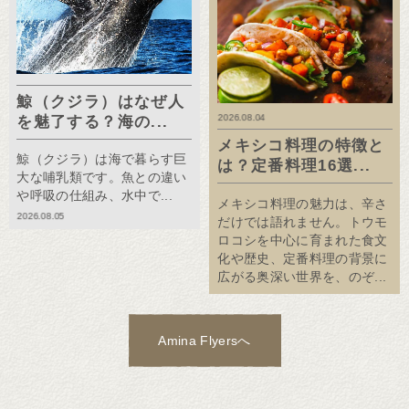
鯨（クジラ）はなぜ人
2026.08.04
を魅了する？海の...
メキシコ料理の特徴と
鯨（クジラ）は海で暮らす巨
は？定番料理16選...
大な哺乳類です。魚との違い
や呼吸の仕組み、水中で...
メキシコ料理の魅力は、辛さ
2026.08.05
だけでは語れません。トウモ
ロコシを中心に育まれた食文
化や歴史、定番料理の背景に
広がる奥深い世界を、のぞ...
Amina Flyersへ