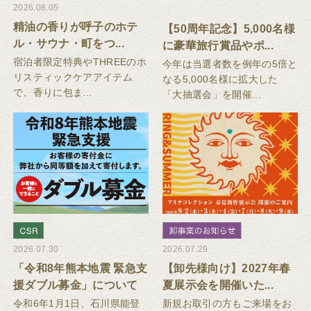
2026.08.05
精油の香りが呼子のホテ
【50周年記念】5,000名様
ル・サウナ・町をつ...
に豪華旅行賞品やポ...
宿泊者限定特典やTHREEのホ
今年は当選者数を例年の5倍と
リスティックケアアイテム
なる5,000名様に拡大した
で、香りに包ま...
「大抽選会」を開催...
2026.07.30
2026.07.29
「令和8年熊本地震 緊急支
【卸先様向け】2027年春
援ダブル募金」について
夏展示会を開催いた...
令和6年1月1日、石川県能登
新規お取引の方もご来場をお