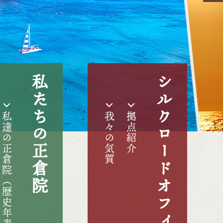
私たちの正倉院
シルクロードオフィス
私達の正倉院（歴史年表）
我々の気質
拠点紹介