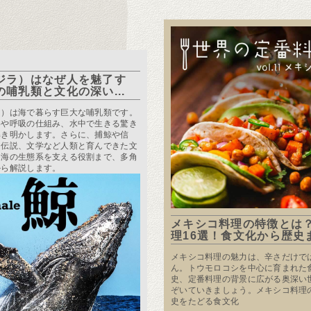
ジラ）はなぜ人を魅了す
の哺乳類と文化の深い...
ラ）は海で暮らす巨大な哺乳類です。
いや呼吸の仕組み、水中で生きる驚き
解き明かします。さらに、捕鯨や信
、伝説、文学など人類と育んできた文
、海の生態系を支える役割まで、多角
から解説します。
メキシコ料理の特徴とは
理16選！食文化から歴史ま.
メキシコ料理の魅力は、辛さだけで
ん。トウモロコシを中心に育まれた
史、定番料理の背景に広がる奥深い
ぞいていきましょう。メキシコ料理
史をたどる食文化