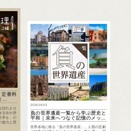
？定番料
..
2026.08.03
は語れませ
負の世界遺産一覧から学ぶ歴史と
食文化や歴
世界を、の
平和｜未来へつなぐ記憶のメッ...
の魅力と歴
世界各地に残る「負の世界遺産」。人類の悲劇