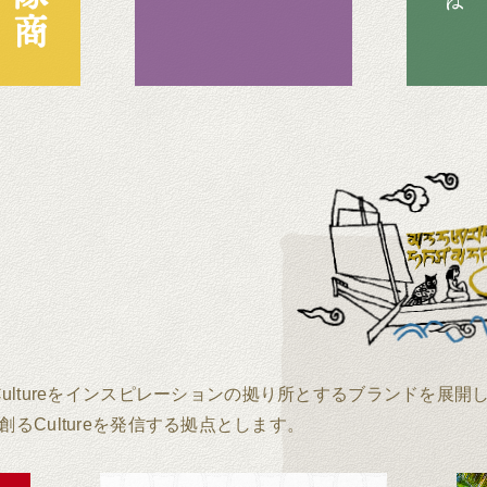
lore Cultureをインスピレーションの拠り所とするブランドを展
Cultureを発信する拠点とします。