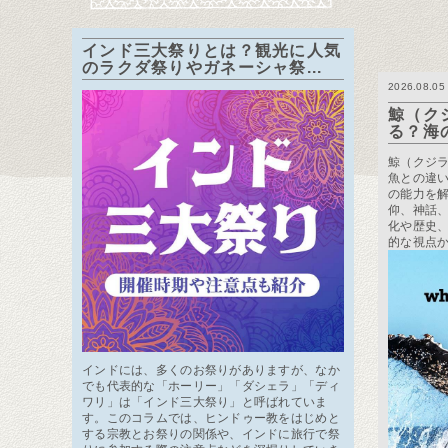
インド三大祭りとは？観光に人気
のラクダ祭りやガネーシャ祭...
2026.08.05
鯨（ク
る？海
鯨（クジ
魚との違
の能力を
仰、神話
化や歴史
的な視点
インドには、多くのお祭りがありますが、なか
でも代表的な「ホーリー」「ダシェラ」「ディ
ワリ」は「インド三大祭り」と呼ばれていま
す。このコラムでは、ヒンドゥー教をはじめと
する宗教とお祭りの関係や、インドに旅行で祭