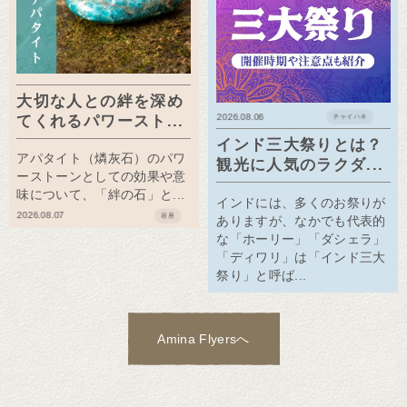
大切な人との絆を深め
2026.08.06
てくれるパワースト...
チャイハネ
インド三大祭りとは？
アパタイト（燐灰石）のパワ
観光に人気のラクダ...
ーストーンとしての効果や意
味について、「絆の石」と...
インドには、多くのお祭りが
2026.08.07
岩座
ありますが、なかでも代表的
な「ホーリー」「ダシェラ」
「ディワリ」は「インド三大
祭り」と呼ば...
Amina Flyersへ