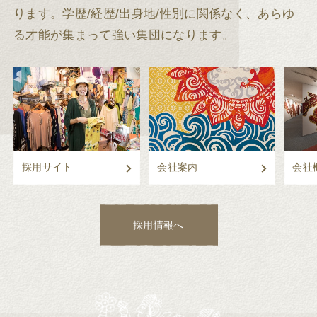
ります。
学歴/経歴/出身地/性別に関係なく、あらゆ
る才能が集まって強い集団になります。
採用サイト
会社案内
会社
採用情報へ