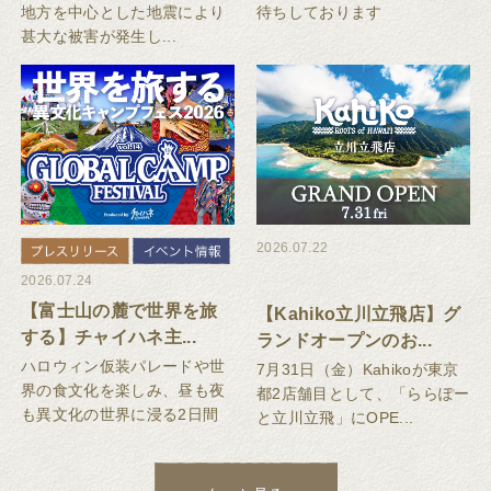
地方を中心とした地震により
待ちしております
甚大な被害が発生し...
2026.07.22
2026.07.24
【富士山の麓で世界を旅
【Kahiko立川立飛店】グ
する】チャイハネ主...
ランドオープンのお...
ハロウィン仮装パレードや世
7月31日（金）Kahikoが東京
界の食文化を楽しみ、昼も夜
都2店舗目として、「ららぽー
も異文化の世界に浸る2日間
と立川立飛」にOPE...