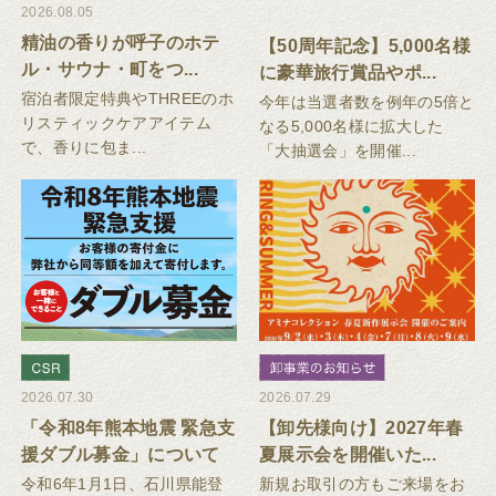
2026.08.05
精油の香りが呼子のホテ
【50周年記念】5,000名様
ル・サウナ・町をつ...
に豪華旅行賞品やポ...
宿泊者限定特典やTHREEのホ
今年は当選者数を例年の5倍と
リスティックケアアイテム
なる5,000名様に拡大した
で、香りに包ま...
「大抽選会」を開催...
2026.07.30
2026.07.29
「令和8年熊本地震 緊急支
【卸先様向け】2027年春
援ダブル募金」について
夏展示会を開催いた...
令和6年1月1日、石川県能登
新規お取引の方もご来場をお