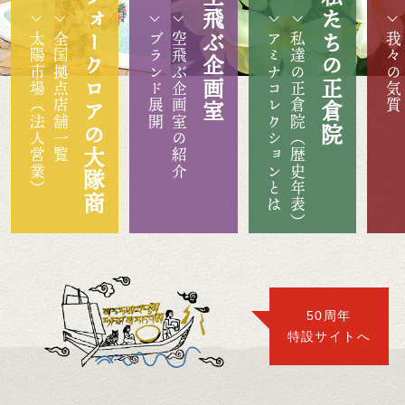
フォークロアの大隊商
空飛ぶ企画室
私たちの正倉院
太陽市場（法人営業）
全国拠点店舗一覧
ブランド展開
空飛ぶ企画室の紹介
アミナコレクションとは
私達の正倉院（歴史年表）
我々の気質
50周年
特設サイトへ