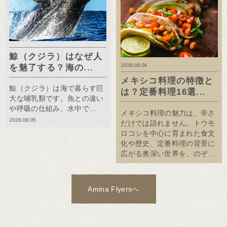
鯨（クジラ）はなぜ人
2026.08.04
を魅了する？海の...
メキシコ料理の特徴と
鯨（クジラ）は海で暮らす巨
は？定番料理16選...
大な哺乳類です。魚との違い
や呼吸の仕組み、水中で...
メキシコ料理の魅力は、辛さ
2026.08.05
だけでは語れません。トウモ
ロコシを中心に育まれた食文
化や歴史、定番料理の背景に
広がる奥深い世界を、のぞ...
Amina Flyersへ