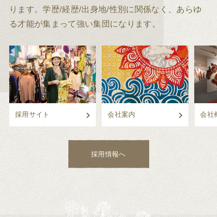
ります。
学歴/経歴/出身地/性別に関係なく、あらゆ
る才能が集まって強い集団になります。
採用サイト
会社案内
会社
採用情報へ