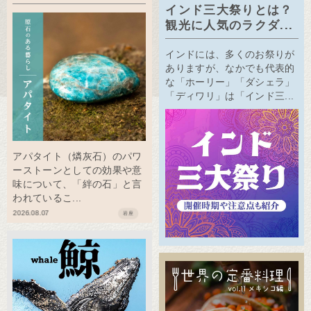
インド三大祭りとは？
観光に人気のラクダ...
インドには、多くのお祭りが
ありますが、なかでも代表的
な「ホーリー」「ダシェラ」
「ディワリ」は「インド三...
アパタイト（燐灰石）のパワ
ーストーンとしての効果や意
味について、「絆の石」と言
われているこ...
2026.08.07
岩座