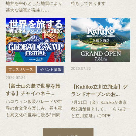
地方を中心とした地震により
待ちしております
甚大な被害が発生し...
2026.07.22
2026.07.24
【富士山の麓で世界を旅
【Kahiko立川立飛店】グ
する】チャイハネ主...
ランドオープンのお...
ハロウィン仮装パレードや世
7月31日（金）Kahikoが東京
界の食文化を楽しみ、昼も夜
都2店舗目として、「ららぽー
も異文化の世界に浸る2日間
と立川立飛」にOPE...