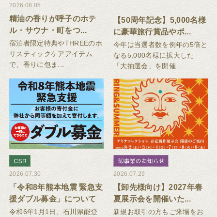
2026.08.05
精油の香りが呼子のホテ
【50周年記念】5,000名様
ル・サウナ・町をつ...
に豪華旅行賞品やポ...
宿泊者限定特典やTHREEのホ
今年は当選者数を例年の5倍と
リスティックケアアイテム
なる5,000名様に拡大した
で、香りに包ま...
「大抽選会」を開催...
2026.07.30
2026.07.29
「令和8年熊本地震 緊急支
【卸先様向け】2027年春
援ダブル募金」について
夏展示会を開催いた...
令和6年1月1日、石川県能登
新規お取引の方もご来場をお