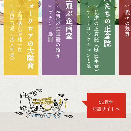
フォークロアの大隊商
空飛ぶ企画室
私たちの正倉院
太陽市場（法人営業）
全国拠点店舗一覧
ブランド展開
空飛ぶ企画室の紹介
アミナコレクションとは
私達の正倉院（歴史年表）
我々の気質
50周年
特設サイトへ