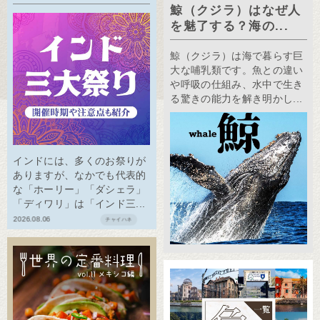
鯨（クジラ）はなぜ人
を魅了する？海の...
鯨（クジラ）は海で暮らす巨
大な哺乳類です。魚との違い
や呼吸の仕組み、水中で生き
る驚きの能力を解き明かし...
インドには、多くのお祭りが
ありますが、なかでも代表的
な「ホーリー」「ダシェラ」
「ディワリ」は「インド三...
2026.08.06
チャイハネ