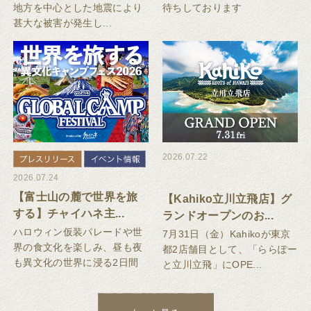
地方を中心とした地震により
待ちしております
甚大な被害が発生し...
2026.07.22
2026.07.24
【富士山の麓で世界を旅
【Kahiko立川立飛店】グ
する】チャイハネ主...
ランドオープンのお...
ハロウィン仮装パレードや世
7月31日（金）Kahikoが東京
界の食文化を楽しみ、昼も夜
都2店舗目として、「ららぽー
も異文化の世界に浸る2日間
と立川立飛」にOPE...