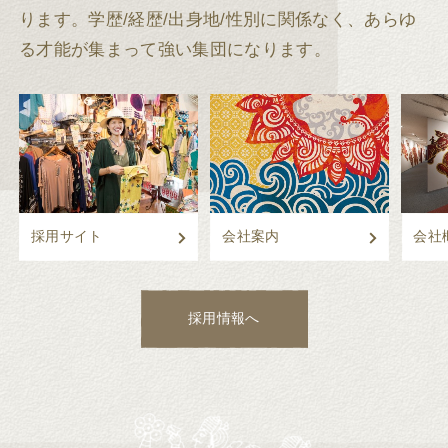
ります。
学歴/経歴/出身地/性別に関係なく、あらゆ
る才能が集まって強い集団になります。
採用サイト
会社案内
会社
採用情報へ