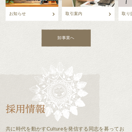
お知らせ
取引案内
取り
卸事業へ
共に時代を動かすCultureを発信する同志を募ってお