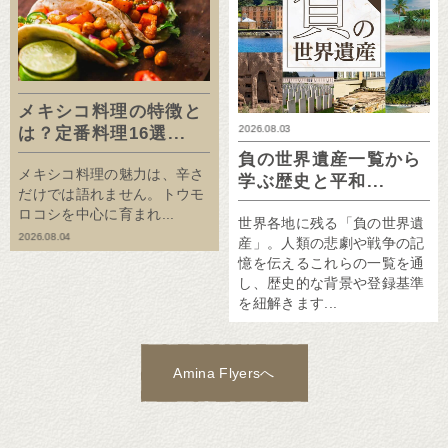
メキシコ料理の特徴と
2026.08.03
は？定番料理16選...
負の世界遺産一覧から
メキシコ料理の魅力は、辛さ
学ぶ歴史と平和...
だけでは語れません。トウモ
ロコシを中心に育まれ...
世界各地に残る「負の世界遺
2026.08.04
産」。人類の悲劇や戦争の記
憶を伝えるこれらの一覧を通
し、歴史的な背景や登録基準
を紐解きます...
Amina Flyersへ