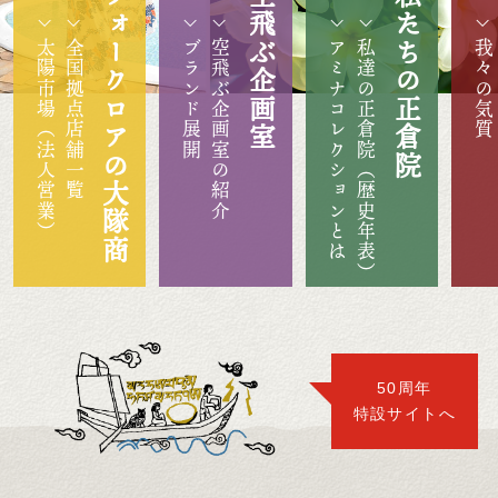
フォークロアの大隊商
空飛ぶ企画室
私たちの正倉院
太陽市場（法人営業）
全国拠点店舗一覧
ブランド展開
空飛ぶ企画室の紹介
アミナコレクションとは
私達の正倉院（歴史年表）
我々の気質
50周年
特設サイトへ