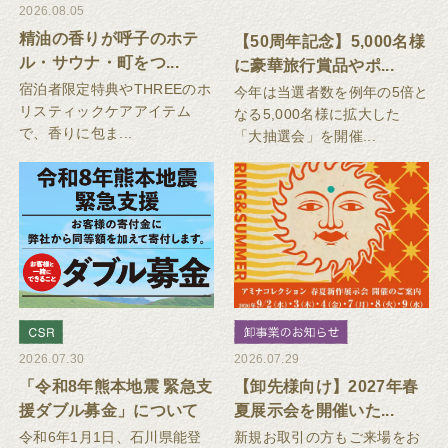
2026.08.05
精油の香りが呼子のホテ
【50周年記念】5,000名様
ル・サウナ・町をつ...
に豪華旅行賞品やポ...
宿泊者限定特典やTHREEのホ
今年は当選者数を例年の5倍と
リスティックケアアイテム
なる5,000名様に拡大した
で、香りに包ま...
「大抽選会」を開催...
2026.07.30
2026.07.29
「令和8年熊本地震 緊急支
【卸先様向け】2027年春
援ダブル募金」について
夏展示会を開催いた...
令和6年1月1日、石川県能登
新規お取引の方もご来場をお