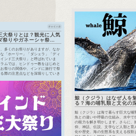
チャイハネ
三大祭りとは？観光に人気
ダ祭りやガネーシャ祭...
は、多くのお祭りがありますが、なか
的な「ホーリー」「ダシェラ」「ディ
「インド三大祭り」と呼ばれていま
コラムでは、ヒンドゥー教をはじめと
とお祭りの関係や、インドに旅行で祭
する際の注意点などを深堀りしていき
鯨（クジラ）はなぜ人を
る？海の哺乳類と文化の深い
鯨（クジラ）は海で暮らす巨大な哺
魚との違いや呼吸の仕組み、水中で
の能力を解き明かします。さらに、
仰、神話、伝説、文学など人類と育
化や歴史、海の生態系を支える役割