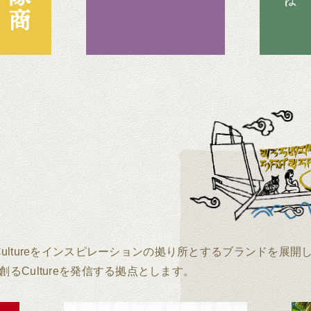
lore Cultureをインスピレーションの拠り所とするブランドを展
Cultureを発信する拠点とします。