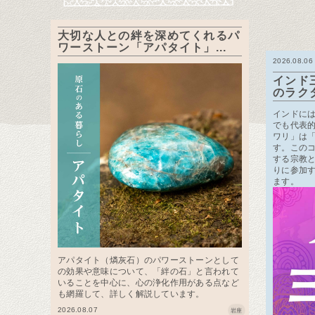
大切な人との絆を深めてくれるパ
ワーストーン「アパタイト」...
2026.08.06
インド
のラク
インドに
でも代表
ワリ」は
す。この
する宗教
りに参加
ます。
アパタイト（燐灰石）のパワーストーンとして
の効果や意味について、「絆の石」と言われて
いることを中心に、心の浄化作用がある点など
も網羅して、詳しく解説しています。
2026.08.07
岩座