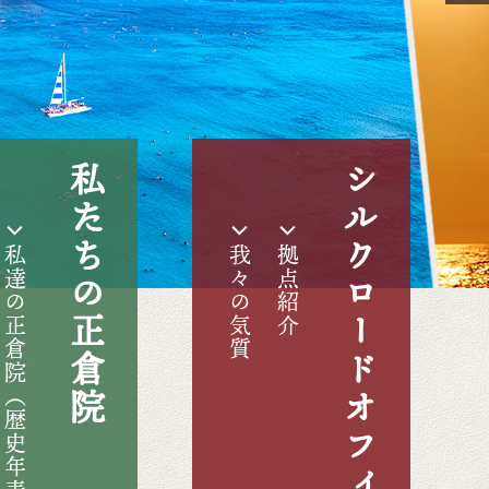
私たちの正倉院
シルクロードオフィス
私達の正倉院（歴史年表）
我々の気質
拠点紹介