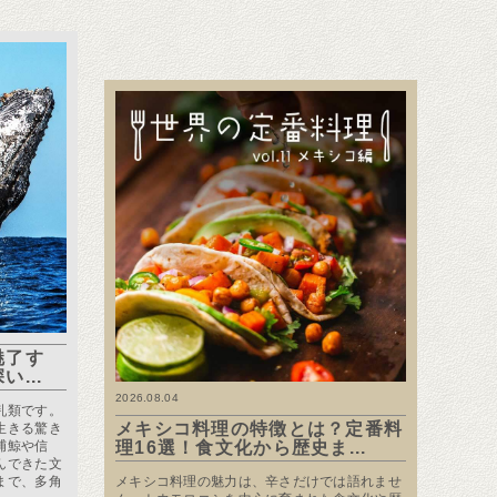
魅了す
...
2026.08.04
乳類です。
メキシコ料理の特徴とは？定番料
生きる驚き
捕鯨や信
理16選！食文化から歴史ま...
んできた文
まで、多角
メキシコ料理の魅力は、辛さだけでは語れませ