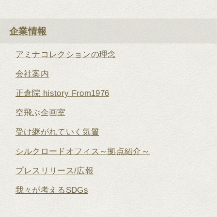
企業情報
アミナコレクションの理念
会社案内
正倉院 history From1976
空飛ぶ企画室
受け継がれていく気質
シルクロードオフィス～拠点紹介～
プレスリリース/広報
我々が考えるSDGs