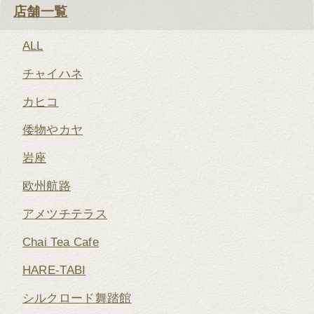
店舗一覧
ALL
チャイハネ
カヒコ
倭物やカヤ
岩座
欧州航路
アメツチテラス
Chai Tea Cafe
HARE-TABI
シルクロード舞踏館