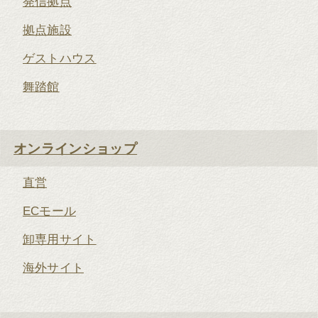
発信拠点
拠点施設
ゲストハウス
舞踏館
オンラインショップ
直営
ECモール
卸専用サイト
海外サイト