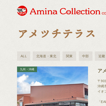
アメツチテラ
ALL
北海道・東北
関東
中部
近畿
九州・沖縄
ア
〒901
沖縄
イオン
「EA