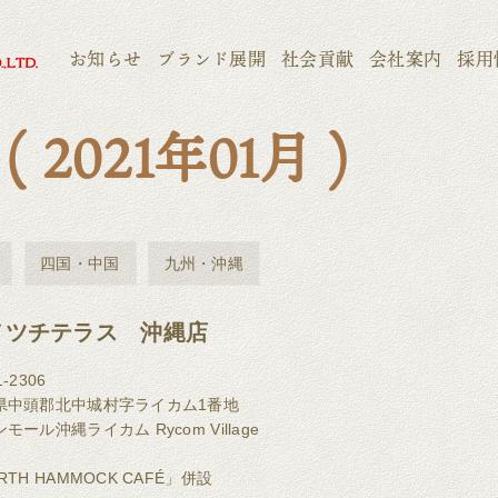
お知らせ
ブランド展開
社会貢献
会社案内
採用
ス
( 2021年01月 )
四国・中国
九州・沖縄
メツチテラス 沖縄店
-2306
県中頭郡北中城村字ライカム1番地
モール沖縄ライカム Rycom Village
RTH HAMMOCK CAFÉ」併設