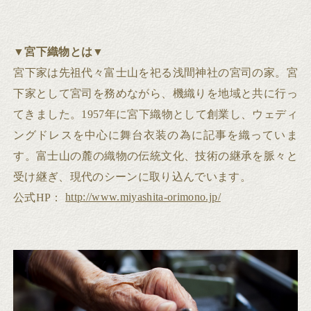
▼
宮下織物とは
▼
宮下家は先祖代々富士山を祀る浅間神社の宮司の家。宮
下家として宮司を務めながら、機織りを地域と共に行っ
てきました。1957年に宮下織物として創業し、ウェディ
ングドレスを中心に舞台衣装の為に記事を織っていま
す。富士山の麓の織物の伝統文化、技術の継承を脈々と
受け継ぎ、現代のシーンに取り込んでいます。
http://www.miyashita-orimono.jp/
公式HP：