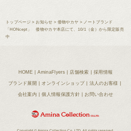
トップページ
>
お知らせ
>
倭物やカヤ
>
ノートブランド
「HONcept」 倭物やカヤ本店にて、10/1（金）から限定販売
中
HOME
AminaFlyers
店舗検索
採用情報
ブランド展開
オンラインショップ
法人のお客様
会社案内
個人情報保護方針
お問い合わせ
Copyright © Amina Collection Co.,LTD. All rights reserved.