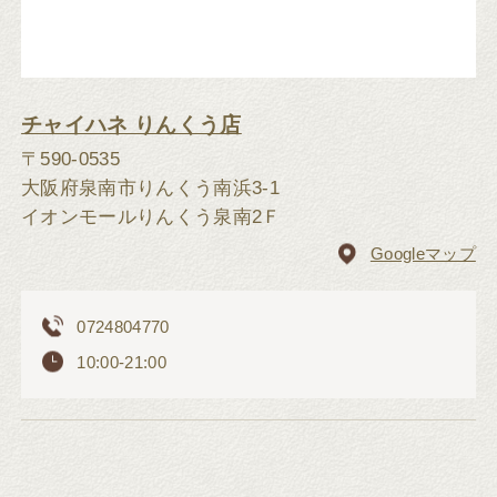
チャイハネ りんくう店
〒590-0535
大阪府泉南市りんくう南浜3-1
イオンモールりんくう泉南2Ｆ
Googleマップ
0724804770
10:00-21:00