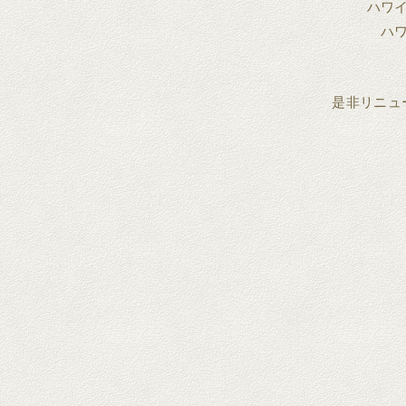
ハワ
ハ
是非リニュ