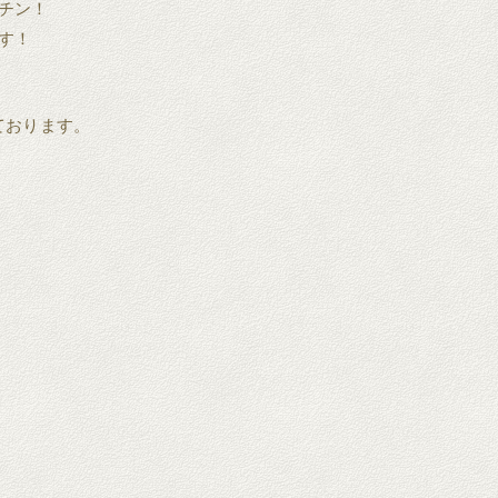
チン！
す！
ております。