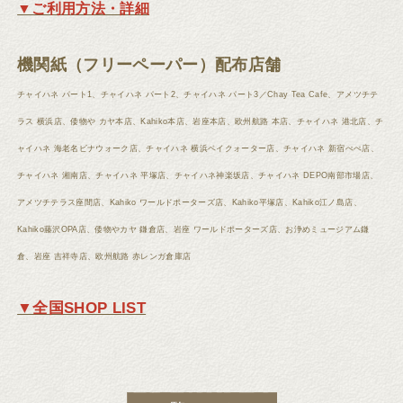
▼ご利用方法・詳細
機関紙（フリーペーパー）配布店舗
チャイハネ パート1、チャイハネ パート2、チャイハネ パート3／Chay Tea Cafe、アメツチテ
ラス 横浜店、倭物や カヤ本店、Kahiko本店、岩座本店、欧州航路 本店、チャイハネ 港北店、チ
ャイハネ 海老名ビナウォーク店、チャイハネ 横浜ベイクォーター店、チャイハネ 新宿ぺぺ店、
チャイハネ 湘南店、チャイハネ 平塚店、チャイハネ神楽坂店、チャイハネ DEPO南部市場店、
アメツチテラス座間店、Kahiko ワールドポーターズ店、Kahiko平塚店、Kahiko江ノ島店、
Kahiko藤沢OPA店、倭物やカヤ 鎌倉店、岩座 ワールドポーターズ店、お浄めミュージアム鎌
倉、岩座 吉祥寺店、欧州航路 赤レンガ倉庫店
▼全国SHOP LIST