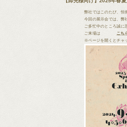
【卸先様向け】2025年春
弊社ではこのたび、恒
今回の展示会では、弊社の
ご多忙中のところ誠に
ご来場は
こち
※ページを開くとチャ