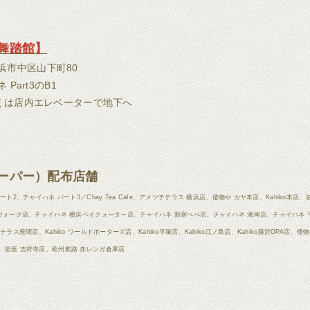
舞踏館】
 横浜市中区山下町80
Part3のB1
は店内エレベーターで地下へ
ーパー）配布店舗
ト2、チャイハネ パート3／Chay Tea Cafe、アメツチテラス 横浜店、倭物や カヤ本店、Kahiko本
ウォーク店、チャイハネ 横浜ベイクォーター店、チャイハネ 新宿ぺぺ店、チャイハネ 湘南店、チャイハネ
ラス座間店、Kahiko ワールドポーターズ店、Kahiko平塚店、Kahiko江ノ島店、Kahiko藤沢OPA店、
、岩座 吉祥寺店、欧州航路 赤レンガ倉庫店