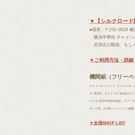
▼【シルクロード
●場所：〒231-0023
横浜中華街 チャイハネ 
店頭左の階段、もしく
▼ご利用方法・詳細
機関紙（フリーペ
チャイハネ パート1、チャイハネ パー
ネ 港北店、チャイハネ 海老名ビナ
イハネ DEPO南部市場店、アメツチテ
ターズ店、お浄めミュージアム鎌倉
▼全国SHOP LIST