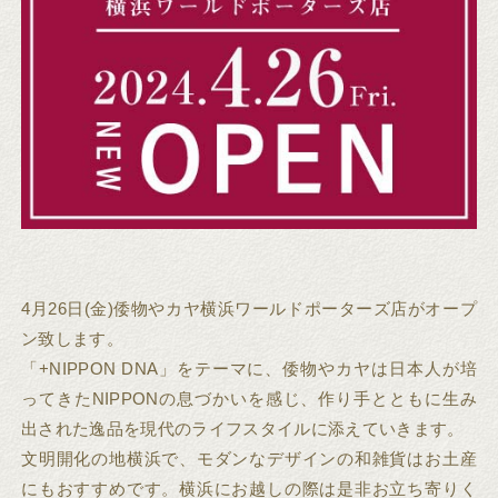
4月26日(金)倭物やカヤ横浜ワールドポーターズ店がオープ
ン致します。
「+NIPPON DNA」をテーマに、倭物やカヤは日本人が培
ってきたNIPPONの息づかいを感じ、作り手とともに生み
出された逸品を現代のライフスタイルに添えていきます。
文明開化の地横浜で、モダンなデザインの和雑貨はお土産
にもおすすめです。横浜にお越しの際は是非お立ち寄りく