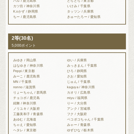
バル / 鹿児島県
どらどら / 東京都
カツ坊 / 神奈川県
いけみ / 千葉県
K.oかず / 静岡県
タッツン / 兵庫県
ちー / 鹿児島県
きゅーたろー / 愛知県
2等(30名)
5,000ポイント
みゆき / 岡山県
ゆい / 兵庫県
はなゆき / 神奈川県
みっきまん / 千葉県
Peppi / 東京都
ひろ / 静岡県
みーこ / 鹿児島県
さお / 愛知県
MN / 千葉県
じゅん / 千葉県
nonno / 滋賀県
kaguya / 神奈川県
りょーちゃん / 群馬県
カオリ / 広島県
チョコボ / 鹿児島
miyu / 福岡県
紺舞 / 神奈川県
りー / 大分県
ノリユキ / 大阪府
アンク / 宮城県
工藤美和子 / 青森県
フク / 大阪府
あゆむ / 北海道
ペコポコちゃん / 千葉県
ちゃえ / 愛知県
みゃー / 青森県
ヘタレ / 東京都
ゆずひな / 栃木県