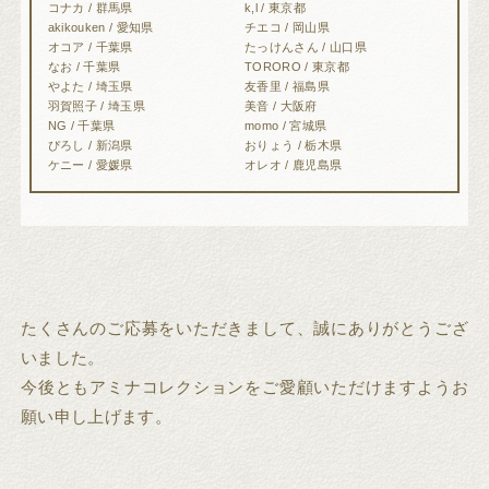
コナカ / 群馬県
k,l / 東京都
akikouken / 愛知県
チエコ / 岡山県
オコア / 千葉県
たっけんさん / 山口県
なお / 千葉県
TORORO / 東京都
やよた / 埼玉県
友香里 / 福島県
羽賀照子 / 埼玉県
美音 / 大阪府
NG / 千葉県
momo / 宮城県
ぴろし / 新潟県
おりょう / 栃木県
ケニー / 愛媛県
オレオ / 鹿児島県
たくさんのご応募をいただきまして、誠にありがとうござ
いました。
今後ともアミナコレクションをご愛顧いただけますようお
願い申し上げます。