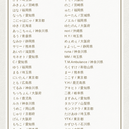
みきょん / 宮崎県
のこ / 宮崎県
はな / 福岡県
ゅた / 福岡県
なっち / 愛知県
ルーたん / 茨城県
こにゃはにゃ / 東京都
ノエル / 福岡県
ゆき / 北海道
ゆたのん / 大阪府
あっこちゃん / 神奈川県
nori / 沖縄県
るう / 青森県
H.Y / 埼玉県
なみか / 静岡県
めぇめぇ / 大阪府
サリー / 熊本県
y.よっしー / 静岡県
あいの / 滋賀県
runa / 神奈川県
モネオト / 愛知県
MM / 埼玉県
C / 愛知県
T.M.Ambulance / 神奈川県
ゆう / 福岡県
ろくすけ / 和歌山県
まる / 埼玉県
まー / 熊本県
にいたん / 東京都
ここす / 東京都
とも / 広島県
Y.H / 鹿児島県
てるみ / 神奈川県
アキヒト / 愛知県
ちっちょん / 大阪府
二夜 / 岐阜県
ミル / 鹿児島
ますみん / 愛知県
ルカ / 神奈川県
タカツグ / 山梨県
うめこ / 岡山県
モンステラ / 東京都
じゅり / 京都府
たけあゆ / 埼玉県
げん / 大阪府
YTK / 東京都
もちこ / 愛知県
かずひろ / 石川県