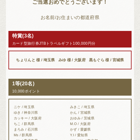
ご当選おめでとうございます！
お名前/お住まいの都道府県
特賞(3名)
カード型旅行券JTBトラベルギフト100,000円分
ちょりんと 様 / 埼玉県
みゆ 様 / 大阪府
黒もぐら 様 / 宮城県
1等(20名)
10,000ポイント
ニケ / 埼玉県
みきこ / 埼玉県
ゆき / 神奈川県
かん / 宮城県
カッキー / 大阪府
おゆみ / 茨城県
ちこ / 群馬県
M.O / 大阪府
まろみ / 石川県
かず / 愛媛県
Ms / 群馬県
Y.I / 愛知県