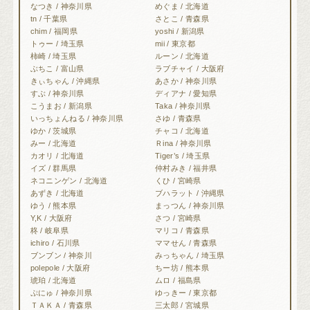
なつき / 神奈川県
めぐま / 北海道
tn / 千葉県
さとこ / 青森県
chim / 福岡県
yoshi / 新潟県
トゥー / 埼玉県
mii / 東京都
柿崎 / 埼玉県
ルーン / 北海道
ぶちこ / 富山県
ラブチャイ / 大阪府
きぃちゃん / 沖縄県
あさか / 神奈川県
すぶ / 神奈川県
ディアナ / 愛知県
こうまお / 新潟県
Taka / 神奈川県
いっちょんねる / 神奈川県
さゆ / 青森県
ゆか / 茨城県
チャコ / 北海道
みー / 北海道
Ｒina / 神奈川県
カオリ / 北海道
Tiger’s / 埼玉県
イズ / 群馬県
仲村みき / 福井県
ネコニンゲン / 北海道
くひ / 宮崎県
あずき / 北海道
ブハラット / 沖縄県
ゆう / 熊本県
まっつん / 神奈川県
Y,K / 大阪府
さつ / 宮崎県
柊 / 岐阜県
マリコ / 青森県
ichiro / 石川県
ママせん / 青森県
ブンブン / 神奈川
みっちゃん / 埼玉県
polepole / 大阪府
ちー坊 / 熊本県
琥珀 / 北海道
ムロ / 福島県
ぷにゅ / 神奈川県
ゆっきー / 東京都
ＴＡＫＡ / 青森県
三太郎 / 宮城県