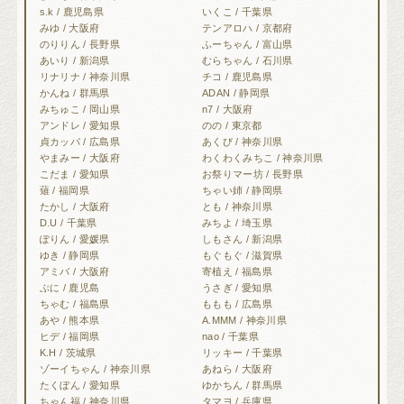
s.k / 鹿児島県
いくこ / 千葉県
みゆ / 大阪府
テンアロハ / 京都府
のりりん / 長野県
ふーちゃん / 富山県
あいり / 新潟県
むらちゃん / 石川県
リナリナ / 神奈川県
チコ / 鹿児島県
かんね / 群馬県
ADAN / 静岡県
みちゅこ / 岡山県
n7 / 大阪府
アンドレ / 愛知県
のの / 東京都
貞カッパ / 広島県
あくび / 神奈川県
やまみー / 大阪府
わくわくみちこ / 神奈川県
こだま / 愛知県
お祭りマー坊 / 長野県
薙 / 福岡県
ちゃい姉 / 静岡県
たかし / 大阪府
とも / 神奈川県
D.U / 千葉県
みちよ / 埼玉県
ぽりん / 愛媛県
しもさん / 新潟県
ゆき / 静岡県
もぐもぐ / 滋賀県
アミバ / 大阪府
寄植え / 福島県
ぷに / 鹿児島
うさぎ / 愛知県
ちゃむ / 福島県
ももも / 広島県
あや / 熊本県
A.MMM / 神奈川県
ヒデ / 福岡県
nao / 千葉県
K.H / 茨城県
リッキー / 千葉県
ゾーイちゃん / 神奈川県
あねら / 大阪府
たくぼん / 愛知県
ゆかちん / 群馬県
ちゃん福 / 神奈川県
タマヨ / 兵庫県