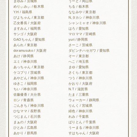
まゆみ / 茨城県
うーと / 岡山県
めりぃみぃ / 栃木県
ちる / 栃木県
Y.H / 福島県
ななみや / 東京都
ぴよちゃん / 東京都
N,タカシ / 神奈川県
乙女番長 / 大阪府
シャンミャオ / 神奈川県
ますみん / 福岡県
はろ / 愛知県
サンゴ / 大阪府
マロママ / 宮崎県
GAOちゃん / 愛知県
yuri / 静岡県
あられ / 東京都
さーこ / 茨城県
doramusuko / 大阪府
ダビンチハセガワ / 愛知県
あけ / 静岡県
そー / 東京都
エミ / 神奈川県
へこ / 埼玉県
あっちゃん / 東京都
まゆ / 愛知県
ケコプリ / 茨城県
さくら / 東京都
あやどん / 神奈川県
つう / 神奈川県
ゆきこ / 福岡県
かおり / 大阪府
ちい / 神奈川県
N.T / 滋賀県
佐藤優香 / 大分県
たま / 三重県
ロン / 青森県
ウォーカー / 静岡県
ごんきち / 神奈川県
りんく / 宮城県
ひなママ / 長野県
緋色 / 神奈川県
つじまん / 石川県
れみ / 千葉県
まぁの / 大阪府
ばりとん / 千葉県
ひとみ / 広島県
うーまる / 神奈川県
あかり / 群馬県
すはちゃん / 大阪府