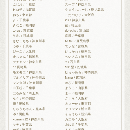
ふじお / 千葉県
スープ / 神奈川県
ヒロ子 / 滋賀県
やまうちこーじ / 鹿児島県
ねも / 東京都
こたつむり / 大阪府
yu / 千葉県
ioli / 神奈川県
きなこ / 福岡県
栞 / 埼玉県
to-ue / 東京都
dorothy / 富山県
M.Su / 茨城県
疾風 / 千葉県
きなこもち / 神奈川県
NONI / 鹿児島県
心春 / 千葉県
てぃな / 宮城県
ぴーこ / 大阪府
ひしかわ / 福岡県
金ちゃん / 福岡県
へいさん / 埼玉県
テチャン / 神奈川県
Y / 石川県
r / 長崎県
S31型 / 茨城県
モエモエ / 神奈川県
ゆちゃめろ / 神奈川県
プルメリア / 神奈川県
Nana / 東京駅
マンタ25 / 神奈川県
めざ / 新潟県
白玉粉 / 千葉県
ようこ / 山形県
はるみな / 埼玉県
まー / 福岡県
なう / 神奈川県
さくら / 大阪府
陳 / 茨城県
きょーか / 東京都
りゅうちゃん / 熊本県
そりママ / 栃木県
ゆ / 岡山県
そらそら / 新潟県
kumami12 / 神奈川県
カエル / 大阪府
サチ / 千葉県
あゆみ / 千葉県
かず / 埼玉県
トモ / 大阪府