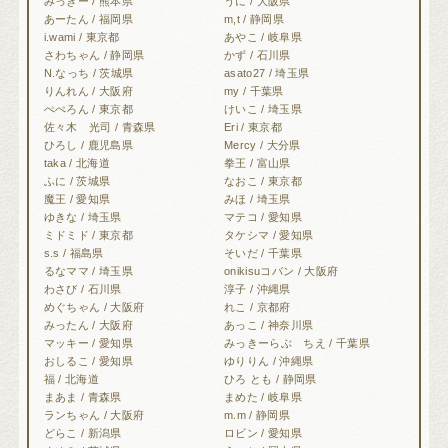
みっきー / 熊本県
うに / 大阪県
あーたん / 福岡県
m,t / 静岡県
i.wami / 東京都
あやこ / 岐阜県
さわちゃん / 静岡県
かず / 石川県
N.なっち / 茨城県
asato27 / 埼玉県
りんれん / 大阪府
my / 千葉県
ぺぺろん / 東京都
けいこ / 埼玉県
佐々木 光司 / 青森県
Eri / 東京都
ひろし / 鹿児島県
Mercy / 大分県
taka / 北海道
拳王 / 富山県
ふに / 茨城県
なおこ / 東京都
魔王 / 愛知県
みほ / 埼玉県
ゆきな / 埼玉県
マテコ / 愛知県
ミドミド / 東京都
タケシマ / 愛知県
s.s / 福島県
そいだ / 千葉県
るなママ / 埼玉県
onikisuコバン / 大阪府
わさび / 石川県
淳子 / 沖縄県
めぐちゃん / 大阪府
れこ / 京都府
みったん / 大阪府
あっこ / 神奈川県
マッキー / 愛知県
みっきーらぶ ちえ / 千葉県
おしるこ / 愛知県
ゆりりん / 沖縄県
福 / 北海道
ひろ とも / 静岡県
まあま / 青森県
まめた / 岐阜県
ランちゃん / 大阪府
m.m / 静岡県
どらこ / 新潟県
ロビン / 愛知県