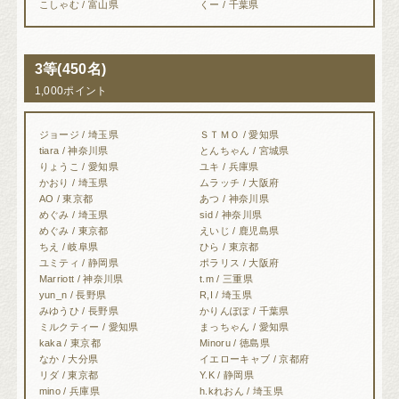
こしゃむ / 富山県
くー / 千葉県
3等(450名)
1,000ポイント
ジョージ / 埼玉県
ＳＴＭＯ / 愛知県
tiara / 神奈川県
とんちゃん / 宮城県
りょうこ / 愛知県
ユキ / 兵庫県
かおり / 埼玉県
ムラッチ / 大阪府
AO / 東京都
あつ / 神奈川県
めぐみ / 埼玉県
sid / 神奈川県
めぐみ / 東京都
えいじ / 鹿児島県
ちえ / 岐阜県
ひら / 東京都
ユミティ / 静岡県
ポラリス / 大阪府
Marriott / 神奈川県
t.m / 三重県
yun_n / 長野県
R,I / 埼玉県
みゆうひ / 長野県
かりんぽぽ / 千葉県
ミルクティー / 愛知県
まっちゃん / 愛知県
kaka / 東京都
Minoru / 徳島県
なか / 大分県
イエローキャブ / 京都府
リダ / 東京都
Y.K / 静岡県
mino / 兵庫県
h.kれおん / 埼玉県