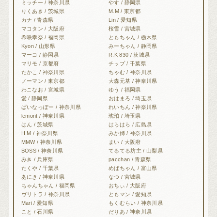
ミッチー / 神奈川県
やす / 静岡県
りくあき / 茨城県
M.M / 東京都
カナ / 青森県
Lin / 愛知県
マコタン / 大阪府
桜雪 / 宮城県
希咲幸奈 / 福岡県
ともちゃん / 栃木県
Kyon / 山形県
みーちゃん / 静岡県
マーコ / 静岡県
R.K 830 / 茨城県
マリモ / 京都府
チップ / 千葉県
たかこ / 神奈川県
ちゃむ / 神奈川県
ノーマン / 東京都
大森元基 / 神奈川県
わこなお / 宮城県
ゆう / 福岡県
愛 / 静岡県
おはまろ / 埼玉県
ぱいなっぽー / 神奈川県
れいちん / 神奈川県
lemont / 神奈川県
琥珀 / 埼玉県
はん / 茨城県
はらはら / 広島県
H.M / 神奈川県
みか姉 / 神奈川県
MMW / 神奈川県
まい / 大阪府
BOSS / 神奈川県
てるてる坊主 / 山梨県
みき / 兵庫県
pacchan / 青森県
たくや / 千葉県
めばちゃん / 富山県
あにき / 神奈川県
なつ / 宮城県
ちゃんちゃん / 福岡県
おちぃ / 大阪府
ヴリトラ / 神奈川県
ともマン / 愛知県
Mari / 愛知県
もくむらい / 神奈川県
こと / 石川県
だりあ / 神奈川県