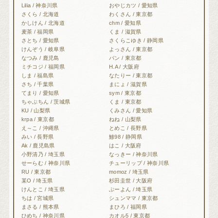
Lilia / 神奈川県
おやじカツ / 愛知県
さくら / 北海道
わくさん / 東京都
かしけん / 北海道
chm / 愛知県
麦茶 / 福岡県
くま / 滋賀県
さとち / 愛知県
さくらこゆき / 静岡県
けんぞう / 岐阜県
よっさん / 東京都
なつみ / 鹿児島
パン / 東京都
ミチコジ / 福岡県
H.A / 大阪府
しま / 福島県
なたりー / 東京都
さち / 千葉県
まにょ / 滋賀県
てまり / 愛知県
sym / 東京都
ちゃぶちん / 茨城県
くま / 東京都
KU / 山梨県
くみさん / 愛知県
krpa / 東京都
ねね / 山梨県
え～こ / 沖縄県
とめこ / 長野県
みい / 長野県
鯵98 / 静岡県
Ak / 鹿児島県
はこ / 大阪府
小野清乃 / 埼玉県
なっきー / 神奈川県
せーらむ / 神奈川県
チューリップ / 神奈川県
RU / 東京都
momoz / 埼玉県
某O / 埼玉県
杉田圭世 / 大阪府
けんとこ / 埼玉県
ぶーよん / 埼玉県
ちは / 宮城県
シュンママ / 東京都
まさる / 熊本県
まひろ / 福岡県
ひめち / 神奈川県
カオル5 / 東京都