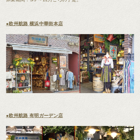
●欧州航路 横浜中華街本店
●欧州航路 有明ガーデン店