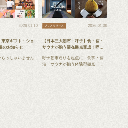
2026.01.10
2026.01.09
】東京ギフト・ショ
【日本三大朝市・呼子】食・宿・
出展のお知らせ
サウナが揃う滞在拠点完成！呼子
の町をまるごと楽しむ体験
いらっしゃいません
呼子朝市通りを起点に、食事・宿
泊・サウナが揃う体験型拠点「中
尾甚六HOTEL、甚六朝市食堂、
JIN6サウナ」が誕生