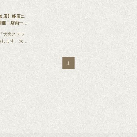
ま店】移店に
開催！店内一部
「大宮ステラ
致します。大宮
ンドオープン
頃を予定！
1