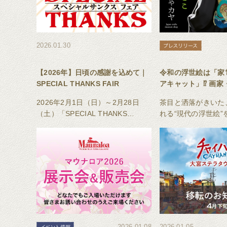
2026.01.30
【2026年】日頃の感謝を込めて｜
令和の浮世絵は「家
SPECIAL THANKS FAIR
アキャット」⁉ 画家
こ×倭物やカヤ 初コ
2026年2月1日（日）～2月28日
茶目と洒落がきいた
2026年2月発売
（土）「SPECIAL THANKS
れる“現代の浮世絵”
FAIR」を開催いたします。ぜひこ
ンコレクション
の機会に店舗へお立ち寄りくださ
い。スタッフ一同、笑顔でお待ち
しております。
2026.01.08
2026.01.05