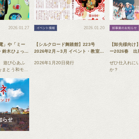
2026.01.27
2026.01.20
電」や「ミー
【シルクロード舞踏館】223号
【卸先様向け
・鈴木ひょっと
2026年2月～3月 イベント・教室ス
ー2026春 
ラボ商品を
ケジュール
、遊び心あふ
2026年1月20日発行
ぜひ仕入れに
をまとう和モダ
か？