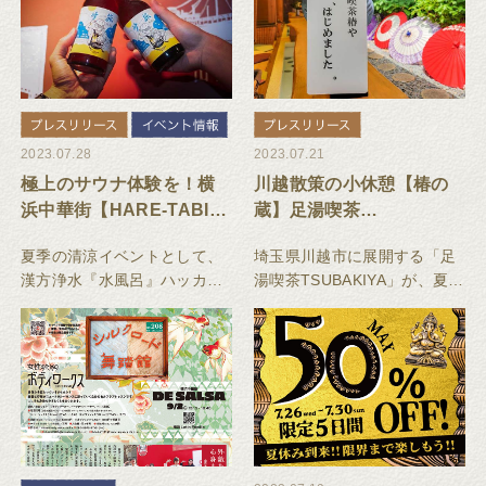
2023.07.28
2023.07.21
極上のサウナ体験を！横
川越散策の小休憩【椿の
浜中華街【HARE-TABI
蔵】足湯喫茶
SAUNA】夏季“清涼”イベ
TSUBAKIYA 夏季限定
夏季の清涼イベントとして、
埼玉県川越市に展開する「足
ント開始
「カキ氷」と「水足湯」
漢方浄水『水風呂』ハッカ倍
湯喫茶TSUBAKIYA」が、夏季
増サービス、ミントウーロン
限定メニューと水足湯（水風
茶のロウリュ、フローズンド
呂）のサービスを2023年7月
リンクなどを発売。『横浜サ
よりスタートいたしました。
旅ビール-Helles-』を2023年7
和雑貨「倭物やカヤ」「岩座-
月31日に発売いたします。
IWAKURA-」の２店舗が入