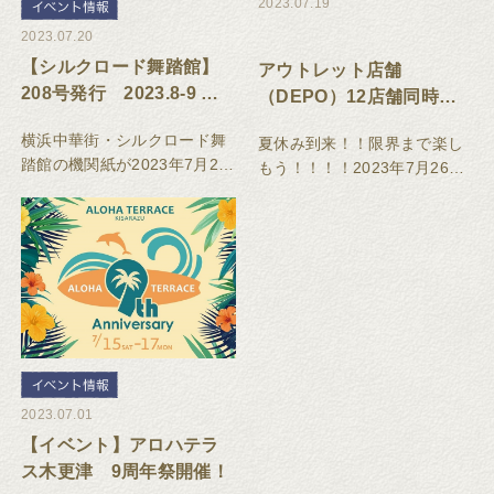
2023.07.19
2023.07.20
【シルクロード舞踏館】
アウトレット店舗
208号発行 2023.8-9 イ
（DEPO）12店舗同時開
ベント・教室スケジュー
催！限界SALE
横浜中華街・シルクロード舞
夏休み到来！！限界まで楽し
ル
踏館の機関紙が2023年7月20
もう！！！！2023年7月26日
日発行されました。
（水）～2023年7月30日
（日）
2023.07.01
【イベント】アロハテラ
ス木更津 9周年祭開催！