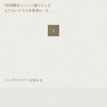
3日間限定イベント盛りだくさ
んアロハテラス木更津が、9周
年を迎えることとなりまし
た。日頃の感謝を込めて、周
年祭を開催致します。
1
トップページ
>
お知らせ