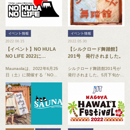
2022.06.15
2022.05.30
【イベント】NO HULA
【シルクロード舞踏館】
NO LIFE 2022に
201号 発行されました。
Maunaloaが出店
Maunaolaは、2022年6月25
シルクロード舞踏館201号が
日（土）に開催する「NO
発行されました。5月下旬から
HULA NO LIFE 2022」に出
順次店頭で配布されていま
店いたします。▼イベント詳
す。興味のある教室がありま
細のURL▼NO HULA NO
したら、ぜひ問い合わせてみ
LIFE 2022～NO HULA
てください。2022年6～7月タ
イムテーブルが掲載されてい
ます。