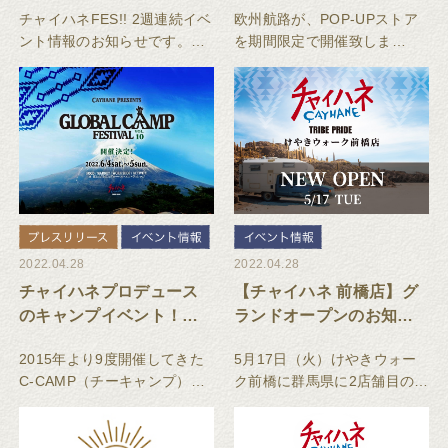
CAMP&DAY出店／
チャイハネFES!! 2週連続イベ
欧州航路が、POP-UPストア
GLOBAL CAMP
ント情報のお知らせです。コ
を期間限定で開催致しま
FESTIVAL開催！
ロナで2年間延期となっていた
す。“The Story of Europe”が
チャイハネのキャンプイベン
詰まった素敵なモノが、ヨー
トが、今年やっと開催にむ
ロッパ各地から横須賀へ届き
け、着々と準備を進めていま
ます。
す！そして、なんとチャイハ
ネの主催す
2022.04.28
2022.04.28
チャイハネプロデュース
【チャイハネ 前橋店】グ
のキャンプイベント！雄
ランドオープンのお知ら
大な富士山を背景に広が
せ
2015年より9度開催してきた
5月17日（火）けやきウォー
る「GLOBAL CAMP
C-CAMP（チーキャンプ）
ク前橋に群馬県に2店舗目の出
FESTIVAL」申込受付
は、10回目の節目となる今
店になるチャイハネ前橋店が
中！
回、「GLOBAL CAMP
OPEN！
FESTIVAL」として新たに始