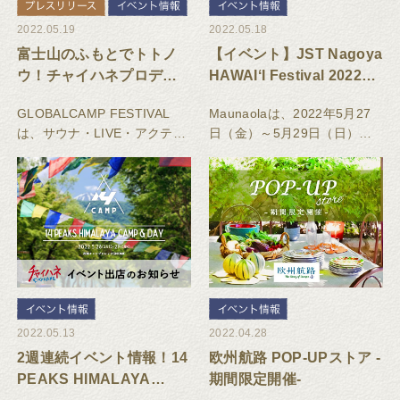
2022.05.19
2022.05.18
富士山のふもとでトトノ
【イベント】JST Nagoya
ウ！チャイハネプロデュ
HAWAIʻI Festival 2022に
ースのキャンプイベント
Maunaloaが出店
GLOBALCAMP FESTIVAL
Maunaolaは、2022年5月27
が大好評につきチケット
は、サウナ・LIVE・アクティ
日（金）～5月29日（日）に
再販決定！
ビティ・ワークショップ・お
開催する「JST Nagoya
食事・お買い物など、盛りだ
HAWAIʻI Festival 2022（JST
くさんのコンテンツを同時に
名古屋ハワイフェスティバル
楽しめる、チャイハネプロデ
2022）」に出店いたしま
ュースのキャンプイベントで
す
2022.05.13
2022.04.28
2週連続イベント情報！14
欧州航路 POP-UPストア -
PEAKS HIMALAYA
期間限定開催-