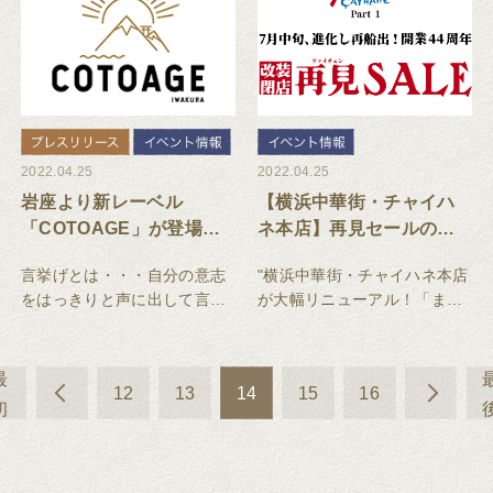
動いたしました。
2022.04.25
2022.04.25
岩座より新レーベル
【横浜中華街・チャイハ
「COTOAGE」が登場！
ネ本店】再見セールのお
日本古来の信仰や神話を
知らせ
言挙げとは・・・自分の意志
"横浜中華街・チャイハネ本店
「言葉」によって呼び起
をはっきりと声に出して言う
が大幅リニューアル！「また
こし、文化として紐解き
こと。 （事典引用）自然と共
会う日まで」という意味が込
今に伝える、学びの場。
に暮らしてきた日本人の価値
められた、伝統の再見【ツァ
観や神話をベースに、 「良い
イツェン】セール開催いたし
最
12
13
14
15
16
ものは良い」「先人が残して
ます！改装に伴い、これから
初
くれたものを繋ぐ」という意
役に立つ商品も60~80％OFF
味であえて「C
と大変お買