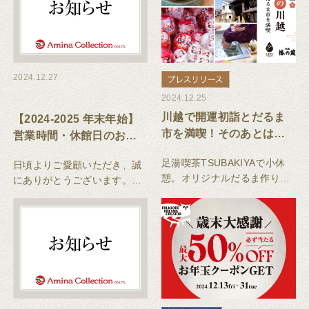
2024.12.27
2024.12.25
川越で開運初詣とだるま
【2024-2025 年末年始】
市を満喫！そのあとは椿
営業時間・休館日のお知
の蔵で心も体もあたたま
らせ
足湯喫茶TSUBAKIYAで小休
日頃よりご愛顧いただき、誠
る体験を
憩。オリジナルだるま作り体
にありがとうございます。年
験も楽しめる！
末年始の営業時間、また休館
日は下記のとおりとさせてい
ただきます。