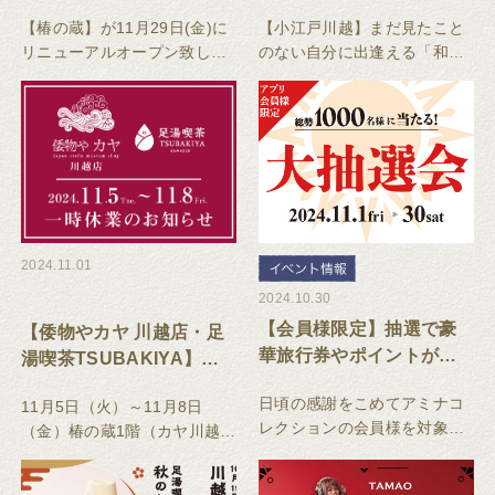
ンサー・さんかく
【椿の蔵】が11月29日(金)に
【小江戸川越】まだ見たこと
11/29(金)来店！川越にモ
リニューアルオープン致しま
のない自分に出逢える「和装
ダン着物レンタル店OPEN
す。1Fには和雑貨の「倭物や
レンタル店」と世界に一つだ
カヤ」、足湯が楽しめる「足
けの「だるま」絵付け＆デコ
湯喫茶椿や」。増床した2Fに
レーション体験が「椿の蔵」
はレンタル着物「晴衣」、だ
に誕生
るまのワークショップ
「DECOだる
2024.11.01
2024.10.30
【会員様限定】抽選で豪
【倭物やカヤ 川越店・足
華旅行券やポイントが当
湯喫茶TSUBAKIYA】一
たる「アミナコレクショ
時休業のお知らせ
日頃の感謝をこめてアミナコ
11月5日（火）～11月8日
ン大抽選会2024」
レクションの会員様を対象
（金）椿の蔵1階（カヤ川越
に、「カード型旅行券 ＪＴＢ
店、足湯喫茶TSUBAKIYA）は
トラベルギフト（10万円分）
改装のため、誠に勝手ながら