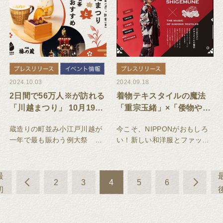
※」または、お買い物で使え
一時休業とさせていただきま
るポイントが当たる大抽選会
す。
を開催します。
2024.10.03
2024.09.18
2日間で56万人※が訪れる
着物テキスタイルの魔法
「川越まつり」 10月19日
「重宗玉緒」×「倭物やカ
（土）20（日）開催。一
ヤ」コラボ第2弾！新アイ
蔵造りの町並み小江戸川越が
今こそ、NIPPONがおもしろ
番街の裏庭「足湯」と秋
テム追加、晴雨兼用傘が
一年で最も賑わう例大祭 和
い！新しい和洋服とファッシ
限定「芋」スイーツ＆ド
新登場。
雑貨商【椿の蔵】「足湯喫茶
ョン体験
リンクで、ほっこり小休
TSUBAKIYA」2024秋限定メ
憩。
ニューが新登場！
最
2
3
4
5
6
初