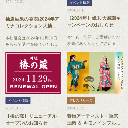
2024.12.21
2024.12.11
【2024年】歳末 大感謝キ
抽選結果の発表/2024年ア
ャンペーンのおしらせ
ミナコレクション大抽選
会
今年も一年間、ご愛顧いただ
本抽選会は2024年11月30日
き誠にありがとうございまし
をもって受付を終了いたしま
た。感謝の気持ちを込めて、
した。厳正なる抽選の結果、
アプリ会員様限定でお正月に
下記の1000名様がご当選いた
使えるクーポンが当たる「歳
しました。皆様おめでとうご
末 大感謝キャンペーン」を開
ざいます！
催いたします。
2024.11.28
2024.11.21
【椿の蔵】リニューアル
着物アーティスト・重宗
オープンのお知らせ
玉緒 ＆ キモノインフルエ