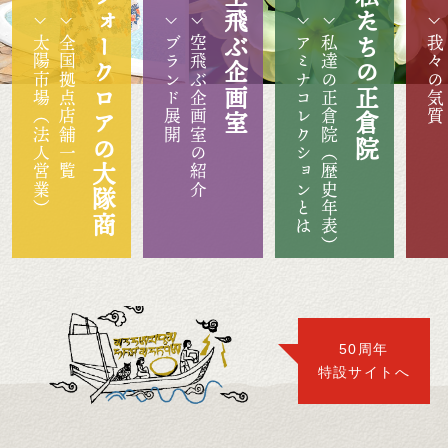
フォークロアの大隊商
空飛ぶ企画室
私たちの正倉院
太陽市場（法人営業）
全国拠点店舗一覧
ブランド展開
空飛ぶ企画室の紹介
アミナコレクションとは
私達の正倉院（歴史年表）
我々の気質
50周年
特設サイトへ