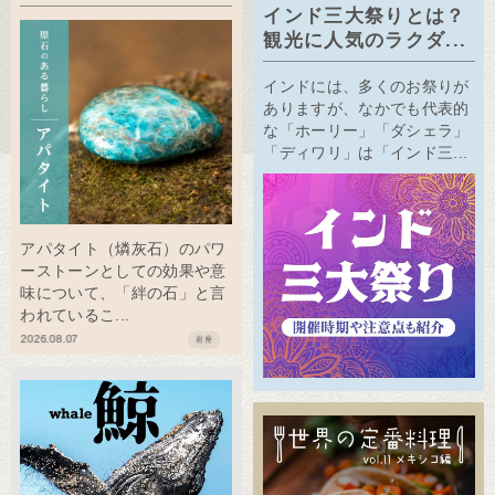
インド三大祭りとは？
観光に人気のラクダ...
インドには、多くのお祭りが
ありますが、なかでも代表的
な「ホーリー」「ダシェラ」
「ディワリ」は「インド三...
アパタイト（燐灰石）のパワ
ーストーンとしての効果や意
味について、「絆の石」と言
われているこ...
2026.08.07
岩座