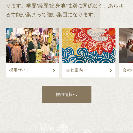
ります。
学歴/経歴/出身地/性別に関係なく、あらゆ
る才能が集まって強い集団になります。
採用サイト
会社案内
会社
採用情報へ