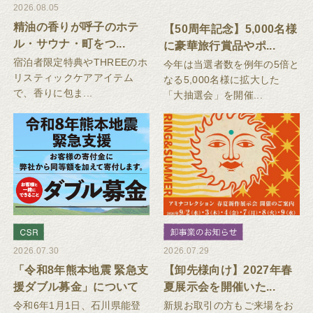
2026.08.05
精油の香りが呼子のホテ
【50周年記念】5,000名様
ル・サウナ・町をつ...
に豪華旅行賞品やポ...
宿泊者限定特典やTHREEのホ
今年は当選者数を例年の5倍と
リスティックケアアイテム
なる5,000名様に拡大した
で、香りに包ま...
「大抽選会」を開催...
2026.07.30
2026.07.29
「令和8年熊本地震 緊急支
【卸先様向け】2027年春
援ダブル募金」について
夏展示会を開催いた...
令和6年1月1日、石川県能登
新規お取引の方もご来場をお