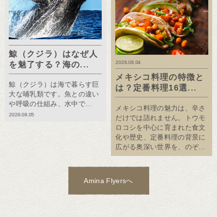
鯨（クジラ）はなぜ人
2026.08.04
を魅了する？海の...
メキシコ料理の特徴と
鯨（クジラ）は海で暮らす巨
は？定番料理16選...
大な哺乳類です。魚との違い
や呼吸の仕組み、水中で...
メキシコ料理の魅力は、辛さ
2026.08.05
だけでは語れません。トウモ
ロコシを中心に育まれた食文
化や歴史、定番料理の背景に
広がる奥深い世界を、のぞ...
Amina Flyersへ