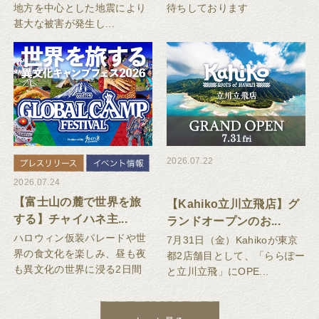
地方を中心とした地震により
待ちしております
甚大な被害が発生し...
2026.07.22
2026.07.24
【富士山の麓で世界を旅
【Kahiko立川立飛店】グ
する】チャイハネ主...
ランドオープンのお...
ハロウィン仮装パレードや世
7月31日（金）Kahikoが東京
界の食文化を楽しみ、昼も夜
都2店舗目として、「ららぽー
も異文化の世界に浸る2日間
と立川立飛」にOPE...