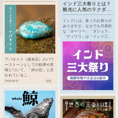
インド三大祭りとは？
観光に人気のラクダ...
インドには、多くのお祭りが
ありますが、なかでも代表的
な「ホーリー」「ダシェラ」
「ディワリ」は「インド三...
アパタイト（燐灰石）のパワ
ーストーンとしての効果や意
味について、「絆の石」と言
われているこ...
2026.08.07
岩座