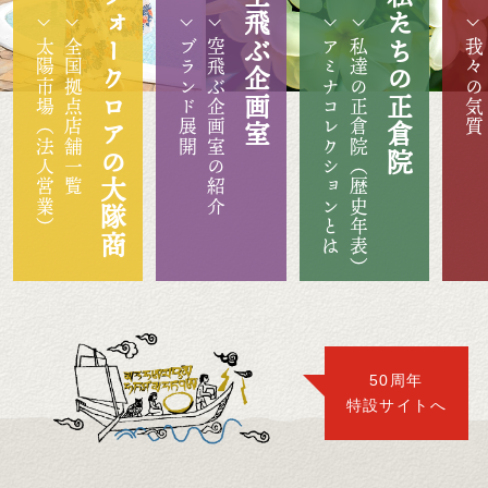
フォークロアの大隊商
空飛ぶ企画室
私たちの正倉院
太陽市場（法人営業）
全国拠点店舗一覧
ブランド展開
空飛ぶ企画室の紹介
アミナコレクションとは
私達の正倉院（歴史年表）
我々の気質
50周年
特設サイトへ