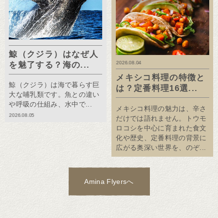
鯨（クジラ）はなぜ人
2026.08.04
を魅了する？海の...
メキシコ料理の特徴と
鯨（クジラ）は海で暮らす巨
は？定番料理16選...
大な哺乳類です。魚との違い
や呼吸の仕組み、水中で...
メキシコ料理の魅力は、辛さ
2026.08.05
だけでは語れません。トウモ
ロコシを中心に育まれた食文
化や歴史、定番料理の背景に
広がる奥深い世界を、のぞ...
Amina Flyersへ