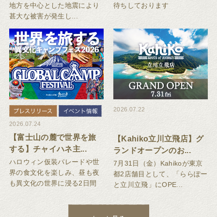
地方を中心とした地震により
待ちしております
甚大な被害が発生し...
2026.07.22
2026.07.24
【富士山の麓で世界を旅
【Kahiko立川立飛店】グ
する】チャイハネ主...
ランドオープンのお...
ハロウィン仮装パレードや世
7月31日（金）Kahikoが東京
界の食文化を楽しみ、昼も夜
都2店舗目として、「ららぽー
も異文化の世界に浸る2日間
と立川立飛」にOPE...