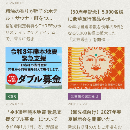
2026.08.05
精油の香りが呼子のホテ
【50周年記念】5,000名様
ル・サウナ・町をつ...
に豪華旅行賞品やポ...
宿泊者限定特典やTHREEのホ
今年は当選者数を例年の5倍と
リスティックケアアイテム
なる5,000名様に拡大した
で、香りに包ま...
「大抽選会」を開催...
2026.07.30
2026.07.29
「令和8年熊本地震 緊急支
【卸先様向け】2027年春
援ダブル募金」について
夏展示会を開催いた...
令和6年1月1日、石川県能登
新規お取引の方もご来場をお