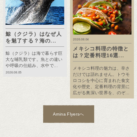
鯨（クジラ）はなぜ人
2026.08.04
を魅了する？海の...
メキシコ料理の特徴と
鯨（クジラ）は海で暮らす巨
は？定番料理16選...
大な哺乳類です。魚との違い
や呼吸の仕組み、水中で...
メキシコ料理の魅力は、辛さ
2026.08.05
だけでは語れません。トウモ
ロコシを中心に育まれた食文
化や歴史、定番料理の背景に
広がる奥深い世界を、のぞ...
Amina Flyersへ