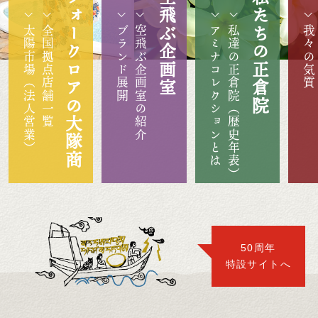
フォークロアの大隊商
空飛ぶ企画室
私たちの正倉院
太陽市場（法人営業）
全国拠点店舗一覧
ブランド展開
空飛ぶ企画室の紹介
アミナコレクションとは
私達の正倉院（歴史年表）
我々の気質
50周年
特設サイトへ