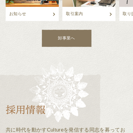
お知らせ
取引案内
取り
卸事業へ
共に時代を動かすCultureを発信する同志を募ってお