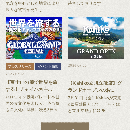
地方を中心とした地震により
待ちしております
甚大な被害が発生し...
2026.07.22
2026.07.24
【富士山の麓で世界を旅
【Kahiko立川立飛店】グ
する】チャイハネ主...
ランドオープンのお...
ハロウィン仮装パレードや世
7月31日（金）Kahikoが東京
界の食文化を楽しみ、昼も夜
都2店舗目として、「ららぽー
も異文化の世界に浸る2日間
と立川立飛」にOPE...