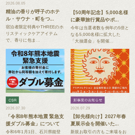
2026.08.05
精油の香りが呼子のホテ
【50周年記念】5,000名様
ル・サウナ・町をつ...
に豪華旅行賞品やポ...
宿泊者限定特典やTHREEのホ
今年は当選者数を例年の5倍と
リスティックケアアイテム
なる5,000名様に拡大した
で、香りに包ま...
「大抽選会」を開催...
2026.07.30
2026.07.29
「令和8年熊本地震 緊急支
【卸先様向け】2027年春
援ダブル募金」について
夏展示会を開催いた...
令和6年1月1日、石川県能登
新規お取引の方もご来場をお