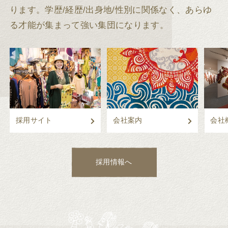
ります。
学歴/経歴/出身地/性別に関係なく、あらゆ
る才能が集まって強い集団になります。
採用サイト
会社案内
会社
採用情報へ