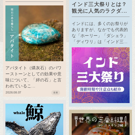
インド三大祭りとは？
観光に人気のラクダ...
インドには、多くのお祭りが
ありますが、なかでも代表的
な「ホーリー」「ダシェラ」
「ディワリ」は「インド三...
アパタイト（燐灰石）のパワ
ーストーンとしての効果や意
味について、「絆の石」と言
われているこ...
2026.08.07
岩座